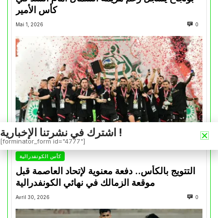
كأس الأمير
Mai 1, 2026
0
اشترك في نشرتنا الإخبارية !
[forminator_form id="4777"]
كأس الكونفدرالية
التتويج بالكأس.. دفعة معنوية لإتحاد العاصمة قبل
موقعة الزمالك في نهائي الكونفدرالية
Avril 30, 2026
0