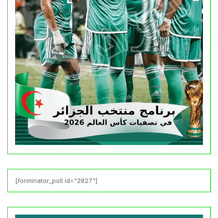
[forminator_poll id="2827"]