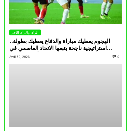
الرأي والرأي الأخر
الهجوم يعطيك مباراة والدفاع يعطيك بطولة..
استراتيجية ناجحة يتبعها الاتحاد العاصمي في
تتويجاته آخر السنوات
Avril 30, 2026
0