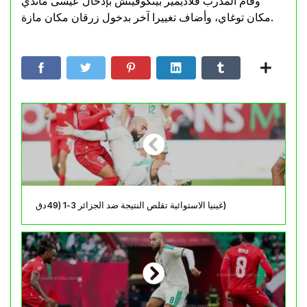
وقام المدرب فلاديمير بيتكوفيتش بإدخال عيسى ماندي
مكان توغاي، وأضاف تغييرا آخر بدخول زرقان مكان مازة.
غينيا الاستوائية تقلص النتيجة ضد الجزائر 3-1 (49دق)