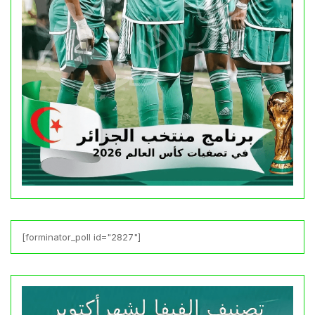
[forminator_poll id="2827"]