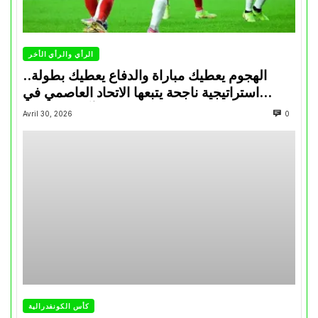
الرأي والرأي الأخر
الهجوم يعطيك مباراة والدفاع يعطيك بطولة..
استراتيجية ناجحة يتبعها الاتحاد العاصمي في
تتويجاته آخر السنوات
Avril 30, 2026
0
كأس الكونفدرالية