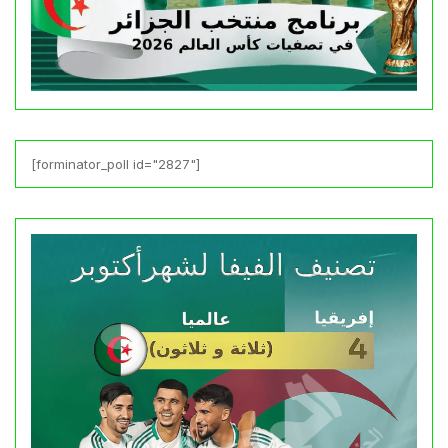
[forminator_poll id="2827"]