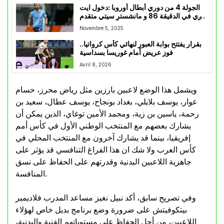
الجولة 4 من دوري أبطال أوروبا :دخول ايت
نوري في الدقيقة 86 و مانشستر سيتي متقدم
بثلاثية مقابل هدف أمام دورتموند
Novembre 5, 2025
بقرار يفتتح بوابة العبور لنهائي كأس كرواتيا..
فوز عريض أمام غوريسا بسداسية
Avril 8, 2026
ويشمل هذا الوضع لاعبين بارزين مثل رياض محرز، حسام
عوار، يوسف بلايلي، بغداد بونجاح، يوسف عطال، سعيد بن
رحمة، ياسين بن زية، ومحمد الأمين توغاي، الذين يمكن أن
يشارك بعضهم مع المنتخب الوطني الأول في كأس أمم
إفريقيا، بينما قد يشارك آخرون مع المنتخب المحلي في
كأس العرب ولا شك ان هذا الفراغ التنافسي قد يؤثر على
جاهزية اللاعبين البدنية وقدرتهم على الحفاظ على نسق
المنافسة.
وفي تصريح سابق، أكد نبيل نغيز مساعد المدرب فلاديمير
بيتكوفيتش على ضرورة وضع برنامج بديل خاص لهؤلاء
اللاعبين، من أجل الحفاظ على مستوياتهم الفنية والبدنية،