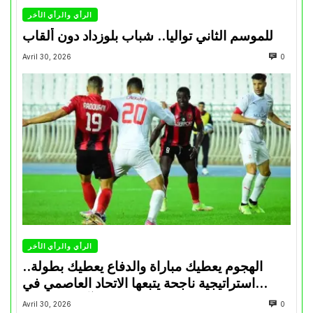
الرأي والرأي الأخر
للموسم الثاني تواليا.. شباب بلوزداد دون ألقاب
Avril 30, 2026
0
الرأي والرأي الأخر
الهجوم يعطيك مباراة والدفاع يعطيك بطولة..
استراتيجية ناجحة يتبعها الاتحاد العاصمي في
تتويجاته آخر السنوات
Avril 30, 2026
0