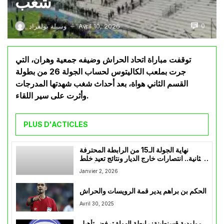
شغب
0
Avril 10, 2026
وسيلة بولفراد
—
توقفت مباراة اتحاد الحراش وضيفه جمعية وهران، التي
جرت بملعب الكاليتوس لحساب الجولة 26 من بطولة
القسم الثاني هواة، بعد أحداث شغب شهدتها المدرجات
وأثرت على سير اللقاء.
PLUS D'ACTICLES
نهاية الجولة الـ15 من الرابطة المحترفة
الثانية.. انتصارات خارج الديار ونتائج تعيد خلط
الأوراق
Janvier 2, 2026
الحكم بن براهم يدير قمة الرويسات والحراش
Avril 30, 2025
مولودية قسنطينة: رابطة الهواة ترفض تأهيل