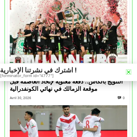
اشترك في نشرتنا الإخبارية !
كأس الكونفدرالية
[forminator_form id="4777"]
التتويج بالكأس.. دفعة معنوية لإتحاد العاصمة قبل
موقعة الزمالك في نهائي الكونفدرالية
Avril 30, 2026
0