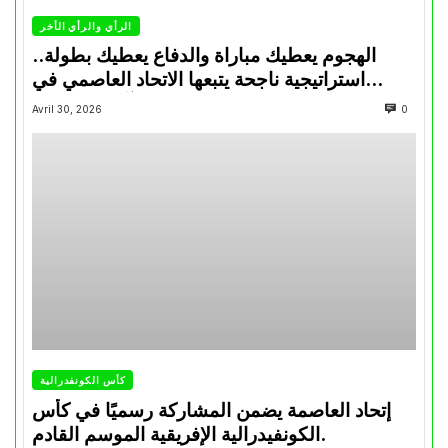
الرأي والرأي الأخر
الهجوم يعطيك مباراة والدفاع يعطيك بطولة..
استراتيجية ناجحة يتبعها الاتحاد العاصمي في
تتويجاته آخر السنوات
Avril 30, 2026
0
كأس الكونفدرالية
إتحاد العاصمة يضمن المشاركة رسميًا في كأس
الكونفيدرالية الإفريقية الموسم القادم.