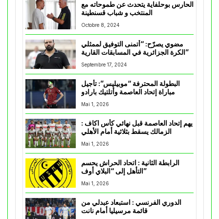
الحارس بوحلفاية يتحدث عن طموحاته مع
المنتخب و شباب قسنطينة
Octobre 8, 2024
مضوي يصرّح: “أتمنى التوفيق لممثلي
الكرة الجزائرية في المسابقات القارية”
Septembre 17, 2024
البطولة المحترفة “موبيليس”: تأجيل
مباراة إتحاد العاصمة وأتلتيك بارادو
Mai 1, 2026
يهم إتحاد العاصمة قبل نهائي كأس اكاف :
الزمالك يسقط بثلاثية أمام الأهلي
Mai 1, 2026
الرابطة الثانية : اتحاد الحراش يحسم
التأهل إلى “البلاي أوف”
Mai 1, 2026
الدوري الفرنسي : استبعاد عبدلي من
قائمة مرسيليا أمام نانت