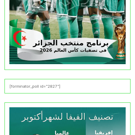
[forminator_poll id="2827"]