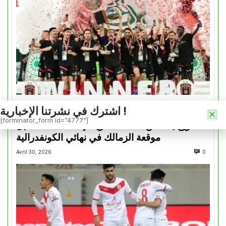
اشترك في نشرتنا الإخبارية !
كأس الكونفدرالية
[forminator_form id="4777"]
التتويج بالكأس.. دفعة معنوية لإتحاد العاصمة قبل
موقعة الزمالك في نهائي الكونفدرالية
Avril 30, 2026
0