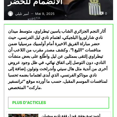
الانضمام للخضر
0
Mai 9, 2025
أمير تليلي
—
أثار النجم الجزائري الشاب ياسين تيطراوي، متوسط ميدان
نادي شارلوروا البلجيكي، اهتمام نادي ليل الفرنسي، حيث
حضر مباراة الفريق الاخيرة أمام أولمبيك مرسيليا ضمن
منافسات “الليغ 1”. وكشف مصدر مقرب من اللاعب أن
تيطراوي إلتقى بممثلين عن ليل واطّلع على بعض منشآت
النادي، دون التوصل إلى اتفاق نهائي، في ظل وجود عروض
أخرى من أندية مثل هال سيتي وأندرلخت وتولوز، إضافة إلى
نادي موناكو الفرنسي، الذي أبدى اهتماما بضمه تحسبا
لمنافسات الموسم المقبل، حسب ما أورده موقع “ترانسفير
ماركت” المتخصص.
PLUS D'ACTICLES
أحمد توبة يحقق فوزا رفقة ناديه ميشيلن