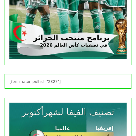
[forminator_poll id="2827"]