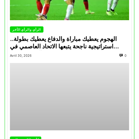
الرأي والرأي الأخر
الهجوم يعطيك مباراة والدفاع يعطيك بطولة..
استراتيجية ناجحة يتبعها الاتحاد العاصمي في
تتويجاته آخر السنوات
Avril 30, 2026
0