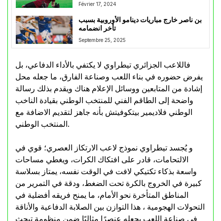
Février 17, 2024
بن ناصر خارج مباريات دينامو الأوروبية بسبب
تأخر انضمامه
Septembre 25, 2025
فاللاعب الجزائري تيطراوي لا يكتفي بالأداء الدفاعي، بل
يفرض حضوره في بناء اللعب وصناعة الفارق، ما جعله محل
إشادة من المتابعين ووسائل الإعلام هناك ويقدم بذلك رسالة
واضحة إلى الطاقم الفني للمنتخب الوطني بقيادة الناخب
الوطني فلاديمير بيتكوفيتش بأنه جاهز لتقديم الاضافة مع
المنتخب الوطني.
و يُجسد تيطراوي نموذج لاعب الارتكاز العصري؛ قوي في
الالتحامات، قادر على افتكاك الكرات، ويغطي مساحات
واسعة بذكاء تكتيكي لافت في الوقت نفسه، يمتاز بسلاسة
كبيرة في الخروج بالكرة تحت الضغط، ودقة في التمرير من
المناطق المتأخرة نحو الأمام، ما يمنح فريقه أفضلية في
التحولات الهجومية ، هذا التوازن بين الصلابة الدفاعية والأناقة
في صناعة اللعب يجعله عنصرًا مثاليًا ضمن منظومة تبحث