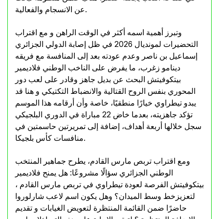
عن الانسجام والفعالية.
وتبرز أهمية اسمه أكثر في الوقت الراهن و مع اقتراب
التحضيرات لمونديال 2026 في ظل إصابة الدولي الجزائري
إسماعيل بن ناصر وعدم عودته بعد إلى المنافسة مع فريقه
دينامو زغرب، ما يفرض على الناخب الوطني فلاديمير
بيتكوفيتش البحث عن بديل جاهز وقادر على لعب دور
المحوري بنفس الروح القتالية والانضباط التكتيكي و هنا قد
يبدو تيطراوي خيارًا منطقيًا، خاصة وأن أرقامه هذا الموسم
تؤكد جاهزيته، بعدما خاض 22 مباراة في الدوري البلجيكي
سجل خلالها أربعة أهداف، إضافة إلى تمريرتين حاسمتين في
منافسات كأس بلجيكا.
ومع اقتراب تربص مارس القادم، يطرح جماهير المنتخب
الوطني الجزائري سؤالًا مشروعًا: هل يمنح فلاديمير
بيتكوفيتش الفرصة لعودة تيطراوي في تربص مارس القادم ،
لتعزيزخط وسط الميدان؟ وهل يكون اسم لاعب شارلوروا
حاضرًا ضمن القائمة المنتظرة لتعويض الغيابات و تقديم