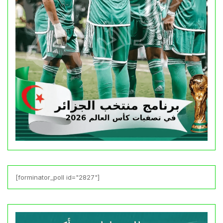
[forminator_poll id="2827"]