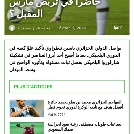
حاضرا في تربص مارس
المقبل ؟
0
Février 11, 2026
محمد عزيز بوسعدية
—
يواصل الدولي الجزائري ياسين تيطراوي تأكيد علوّ كعبه في
الدوري البلجيكي، بعدما أصبح أحد أبرز العناصر في تشكيلة
شارلوروا البلجيكي بفضل ثبات مستواه وتأثيره الواضح في
وسط الميدان.
PLUS D'ACTICLES
المهاجم الجزائري محمد بن يطو يحصد جائزة
أفضل هدف مع ناديه الوكرة لدوري نجوم قطر
Mai 9, 2024
بعد غياب طويل، مصطفى زغبة يعود لحراسة
ضمك السعودي