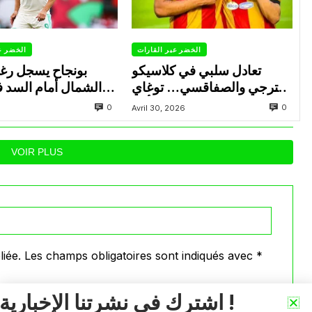
الخضر عبر القارات
الخضر ع
تعادل سلبي في كلاسيكو
بونجاح يسجل رغ
الترجي والصفاقسي… توغاي
الشمال أمام السد 
يهدر ركلة جزاء وبوعالية يتألق
0
0
Avril 30, 2026
VOIR PLUS
iée.
Les champs obligatoires sont indiqués avec
*
اشترك في نشرتنا الإخبارية !