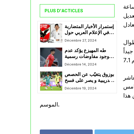
اعة
PLUS D'ACTICLES
عديل
إستمرار الأخبار المتضاربة
في الإعلام العربي حول
صفقة إنضمام بغداد
Décembre 27, 2024
طوال
بونجاح للأهلي يخلق حالة
يداً
طه المهيزع يؤكد عدم
من الجدل و الترقب
وجود مفاوضات رسمية
بين نادي الشمال و الاهلي
Décembre 14, 2024
المصري حول انتقال بغداد
بوزوق يتغيّب عن الحصص
بونجاح
عاشر
التدريبية و يصر على فسخ
لخامس
عقده مع الرجاء البيضاوي
Décembre 19, 2024
ن هذا
الموسم.