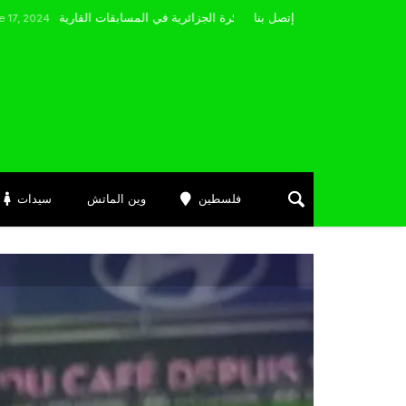
مضوي يصرّح: “أتمنى التوفيق لممثلي الكرة الجزائرية في المسابقات القارية”
إتصل بنا
فلسطين
وين الماتش
سيدات