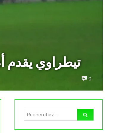
تيطراوي يقدم أد
0