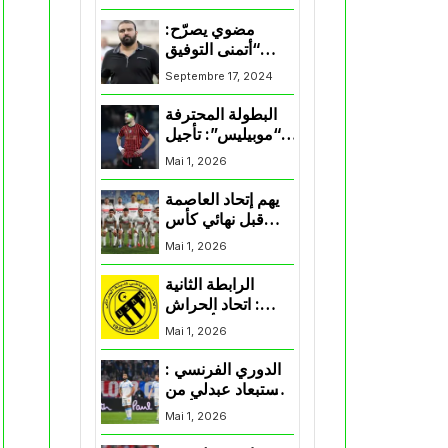
المنتخب و شباب
قسنطينة
مضوي يصرّح:
“أتمنى التوفيق
لممثلي الكرة
Septembre 17, 2024
الجزائرية في
المسابقات القارية”
البطولة المحترفة
“موبيليس”: تأجيل
مباراة إتحاد
Mai 1, 2026
العاصمة وأتلتيك
بارادو
يهم إتحاد العاصمة
قبل نهائي كأس
اكاف : الزمالك
Mai 1, 2026
يسقط بثلاثية أمام
الأهلي
الرابطة الثانية
: اتحاد الحراش
يحسم التأهل إلى
Mai 1, 2026
“البلاي أوف”
الدوري الفرنسي :
استبعاد عبدلي من
قائمة مرسيليا أمام
Mai 1, 2026
نانت