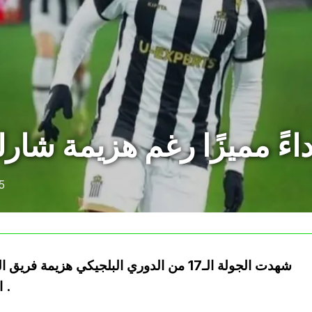
اءً مميزًا رغم هزيمة شار
5
شهدت الجولة الـ17 من الدوري البلجيكي هزي
البلجيكي أمام نادب ميشلين بهدف دون رد .