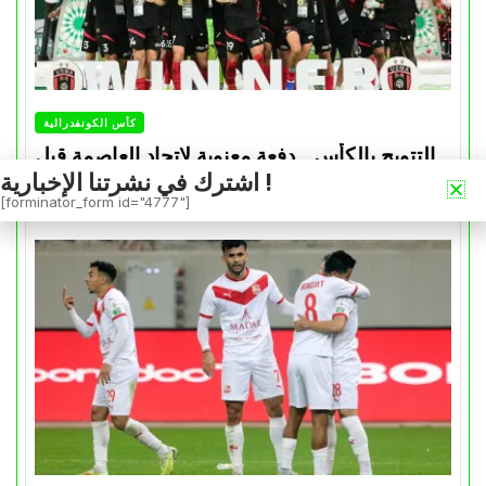
كأس الكونفدرالية
التتويج بالكأس.. دفعة معنوية لإتحاد العاصمة قبل
اشترك في نشرتنا الإخبارية !
موقعة الزمالك في نهائي الكونفدرالية
[forminator_form id="4777"]
Avril 30, 2026
0