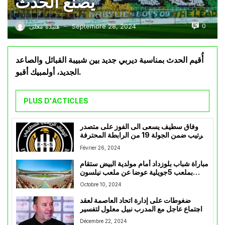
يصنع الحدث
0
Septembre 28, 2024
هنيدة معلى
—
أُقيم الحدث بمناسبة ديربي جديد بين شبيبة القبائل والصاعد
الجديد، أولمبيك أقبو.
PLUS D'ACTICLES
وفاق سطيف يسعى الى الفوز على متصدر
الترتيب ضمن الجولة 19 من الرابطة المحترفة
الاولى
Février 26, 2024
مباراة شباب بلوزداد أمام مولدية البيض ستقام
بملعب 5جويلية عوضا عن ملعب نيلسون
مانديلا
Octobre 10, 2024
ضغوطات على إدارة اتحاد العاصمة لعقد
اجتماع عاجل مع المدرب نبيل معلول لتفسير
التراجع و إهدار النقاط في الدوري المحلي
Décembre 22, 2024