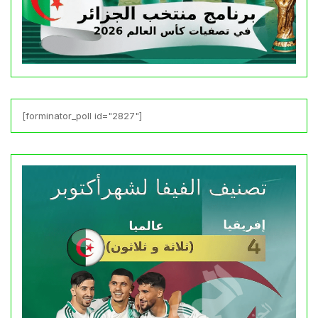
[forminator_poll id="2827"]