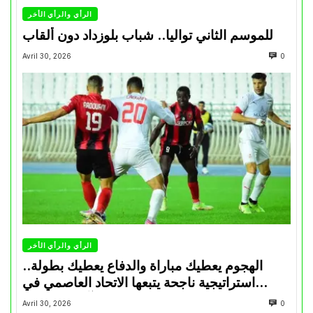
الرأي والرأي الأخر
للموسم الثاني تواليا.. شباب بلوزداد دون ألقاب
Avril 30, 2026
0
الرأي والرأي الأخر
الهجوم يعطيك مباراة والدفاع يعطيك بطولة..
استراتيجية ناجحة يتبعها الاتحاد العاصمي في
تتويجاته آخر السنوات
Avril 30, 2026
0