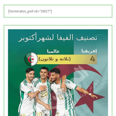
[forminator_poll id="2827"]