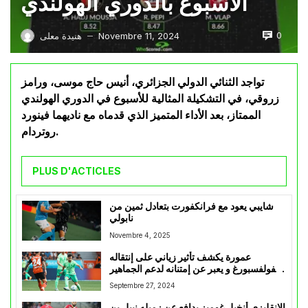
الأسبوع بالدوري الهولندي
0
Novembre 11, 2024
هنيدة معلى
—
تواجد الثنائي الدولي الجزائري، أنيس حاج موسى، ورامز
زروقي، في التشكيلة المثالية للأسبوع في الدوري الهولندي
الممتاز، بعد الأداء المتميز الذي قدماه مع ناديهما فينورد
روتردام.
PLUS D'ACTICLES
شايبي يعود مع فرانكفورت بتعادل ثمين من
نابولي
Novembre 4, 2025
عمورة يكشف تأثير زياني على إنتقاله
لفولفسبورغ و يعبر عن إمتنانه لدعم الجماهير
الجزائرية
Septembre 27, 2024
الإنقليزي أنخيل غوميز يدافع عن زميله نبيل بن