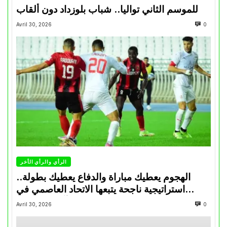
للموسم الثاني تواليا.. شباب بلوزداد دون ألقاب
Avril 30, 2026
0
الرأي والرأي الأخر
الهجوم يعطيك مباراة والدفاع يعطيك بطولة..
استراتيجية ناجحة يتبعها الاتحاد العاصمي في
تتويجاته آخر السنوات
Avril 30, 2026
0