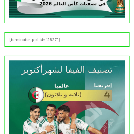
[forminator_poll id="2827"]