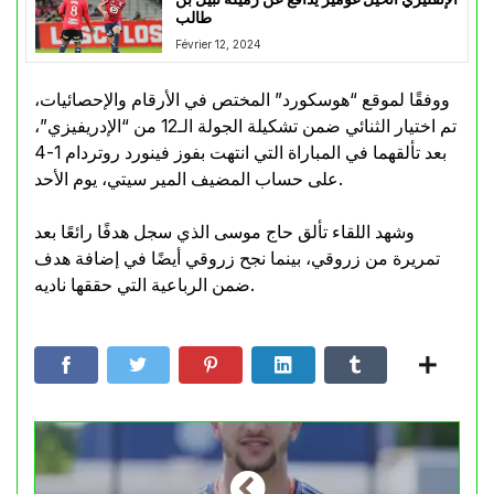
طالب
Février 12, 2024
ووفقًا لموقع “هوسكورد” المختص في الأرقام والإحصائيات،
تم اختيار الثنائي ضمن تشكيلة الجولة الـ12 من “الإدريفيزي”،
بعد تألقهما في المباراة التي انتهت بفوز فينورد روتردام 1-4
على حساب المضيف المير سيتي، يوم الأحد.
وشهد اللقاء تألق حاج موسى الذي سجل هدفًا رائعًا بعد
تمريرة من زروقي، بينما نجح زروقي أيضًا في إضافة هدف
ضمن الرباعية التي حققها ناديه.