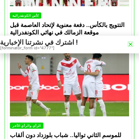
كأس الكونفدرالية
التتويج بالكأس.. دفعة معنوية لإتحاد العاصمة قبل
موقعة الزمالك في نهائي الكونفدرالية
اشترك في نشرتنا الإخبارية !
Avril 30, 2026
0
[forminator_form id="4777"]
الرأي والرأي الأخر
للموسم الثاني تواليا.. شباب بلوزداد دون ألقاب