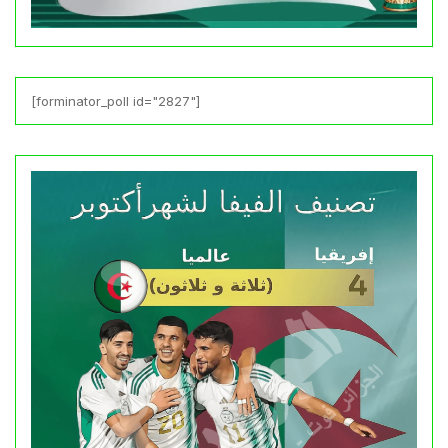
[forminator_poll id="2827"]