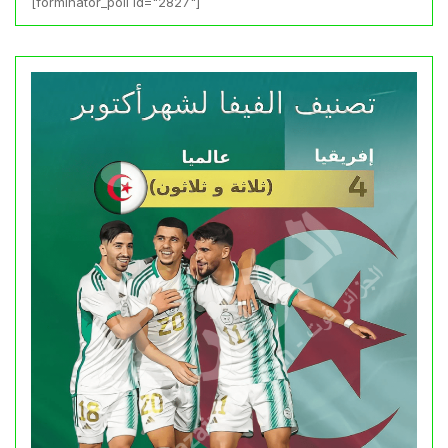
[forminator_poll id="2827"]