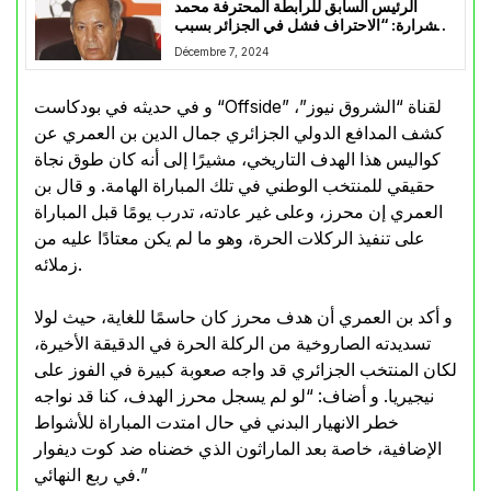
الرئيس السابق للرابطة المحترفة محمد
مشرارة: “الاحتراف فشل في الجزائر بسبب
الفساد و سوء التسيير”
Décembre 7, 2024
و في حديثه في بودكاست “Offside” لقناة “الشروق نيوز”،
كشف المدافع الدولي الجزائري جمال الدين بن العمري عن
كواليس هذا الهدف التاريخي، مشيرًا إلى أنه كان طوق نجاة
حقيقي للمنتخب الوطني في تلك المباراة الهامة. و قال بن
العمري إن محرز، وعلى غير عادته، تدرب يومًا قبل المباراة
على تنفيذ الركلات الحرة، وهو ما لم يكن معتادًا عليه من
زملائه.
و أكد بن العمري أن هدف محرز كان حاسمًا للغاية، حيث لولا
تسديدته الصاروخية من الركلة الحرة في الدقيقة الأخيرة،
لكان المنتخب الجزائري قد واجه صعوبة كبيرة في الفوز على
نيجيريا. و أضاف: “لو لم يسجل محرز الهدف، كنا قد نواجه
خطر الانهيار البدني في حال امتدت المباراة للأشواط
الإضافية، خاصة بعد الماراثون الذي خضناه ضد كوت ديفوار
في ربع النهائي.”