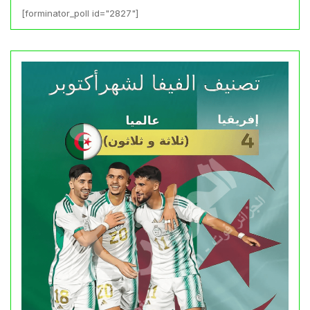
[forminator_poll id="2827"]