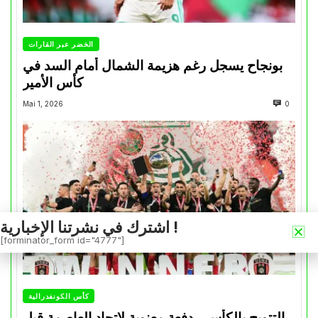
الخضر عبر القارات
بونجاح يسجل رغم هزيمة الشمال أمام السد في
كأس الأمير
Mai 1, 2026
0
اشترك في نشرتنا الإخبارية !
[forminator_form id="4777"]
كأس الكونفدرالية
التتويج بالكأس.. دفعة معنوية لإتحاد العاصمة قبل