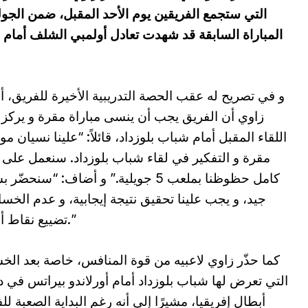
المباراة السابقة قد شهدت تعادل أولمبي الشلف أمام ن
و في تصريح له عقب الحصة التدريبية الأخيرة للفريق، 
زاوي أن الفريق يجب أن ينسى مباراة مقرة و يركز
اللقاء المقبل أمام شباب بلوزداد، قائلاً: “علينا نسيان مو
مقرة و التفكير في لقاء شباب بلوزداد. سنعمل على
كامل حظوظنا بملعب 5 جويلية.” و أضاف: “سنحضّ
جيد، و يجب علينا تحقيق نتيجة إيجابية، و عدم الخسا
تضييع نقاط أخرى.”
كما حذّر زاوي لاعبيه من قوة المنافس، خاصة بعد الخ
التي تعرض لها شباب بلوزداد أمام أورلاندو بيراتس في 
أبطال إفريقيا، مشيرًا إلى أنه رغم البداية الصعبة لل