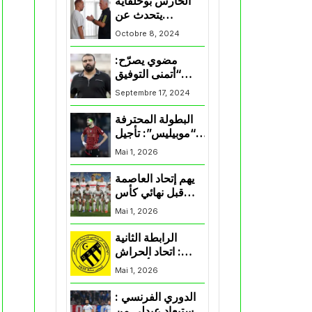
الحارس بوحلفاية
يتحدث عن
طموحاته مع
Octobre 8, 2024
المنتخب و شباب
قسنطينة
مضوي يصرّح:
“أتمنى التوفيق
لممثلي الكرة
Septembre 17, 2024
الجزائرية في
المسابقات القارية”
البطولة المحترفة
“موبيليس”: تأجيل
مباراة إتحاد
Mai 1, 2026
العاصمة وأتلتيك
بارادو
يهم إتحاد العاصمة
قبل نهائي كأس
اكاف : الزمالك
Mai 1, 2026
يسقط بثلاثية أمام
الأهلي
الرابطة الثانية
: اتحاد الحراش
يحسم التأهل إلى
Mai 1, 2026
“البلاي أوف”
الدوري الفرنسي :
استبعاد عبدلي من