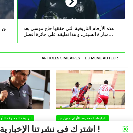
هذه الأرقام التاريخية التي حققها حاج موسى بعد
بن ز
مباراة السيتي، و هذا تعليقه على جائزة أفضل
لاعب
ARTICLES SIMILAIRES
DU MÊME AUTEUR
الرابطة المحترفة الأولى موبيليس
الرابطة المحترفة الأو
اشترك في نشرتنا الإخبارية !
أولمبيك أقبو يندد بالتحكيم
شباب قسنطينة يف