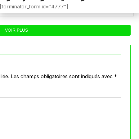
ويطالب بفتح تحقيق عاجل في
المدرب لسعد 
[forminator_form id="4777"]
تجاوزات أثّرت على نتائج
ب
0
0
026
Avril 29, 2026
الفريق
VOIR PLUS
iée.
Les champs obligatoires sont indiqués avec
*