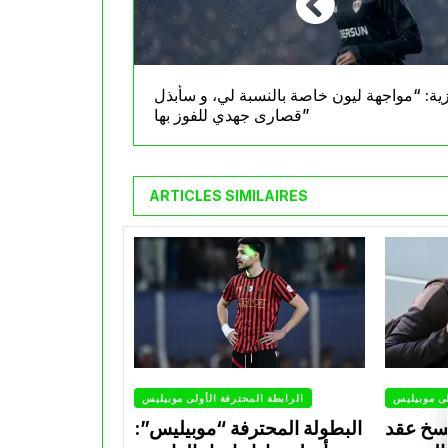
ية: “مواجهة ليون خاصة بالنسبة لي، و سأبذل
قصارى جهدي للفوز بها”
ARTICLES SIMILAIRES
لى موبيليس
الرابطة المحترفة الأولى موبيليس
سخ عقد
البطولة المحترفة “موبيليس”: