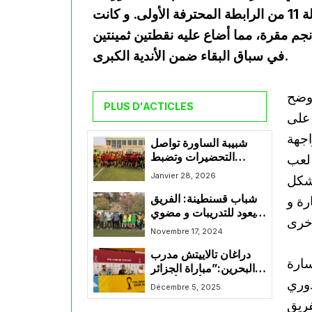
التي ستجمع الفريقين يوم الأحد المقبل، ضمن الجولة 11 من الرابطة المحترفة الأولى. و كانت
جم مقرة، مما أضاع عليه نقطتين ثمينتين
في سباق البقاء ضمن الأندية الكبرى.
أوضح
PLUS D'ACTICLES
 على
اجهة
شبيبة الساورة تواصل
التحضيرات وتضبط
 لعب
خياراتها قبل مواجهة وفاق
Janvier 28, 2026
ر بشكل
سطيف
شباب قسنطينة: الفريق
رة و
يعود للتدريبات و مضوي
يصف مباراة إتحاد الجزائر
Novembre 17, 2024
المقبلة بالمنعرج الحقيقي
دراغان تالاييتش مدرب
سارة
البحرين:”مباراة الجزائر
دوري
صعبة وأملك أفضل
Décembre 5, 2025
اللاعبين في العالم”
فريق