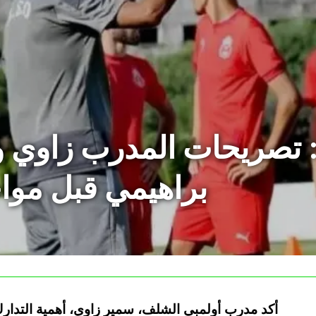
تصريحات المدرب زاوي و
براهيمي قبل موا
أكد مدرب أولمبي الشلف، سمير زاوي، أهمية التدارك 