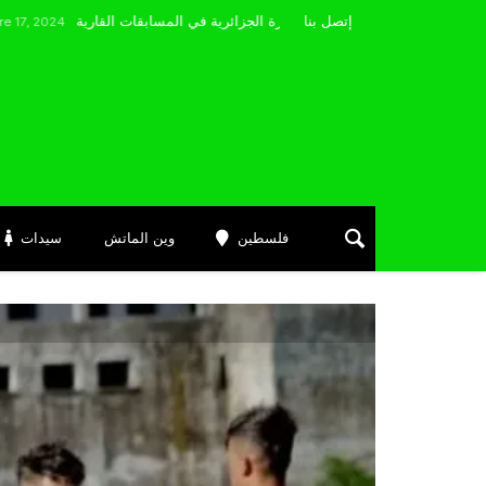
مضوي يصرّح: “أتمنى التوفيق لممثلي الكرة الجزائرية في المسابقات القارية”
إتصل بنا
فلسطين
وين الماتش
سيدات