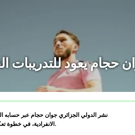
ن حجام يعود للتدريبات الف
نشر الدولي الجزائري جوان حجام عبر حسابه ال
الانفرادية، في خطوة تعكس عزيمته الكبيرة على استعادة جاهزيته.