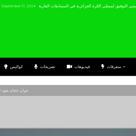
17, 2024
متفرقات
فيديوهات
تصريحات
كواليس
جوان حجام يعود لل