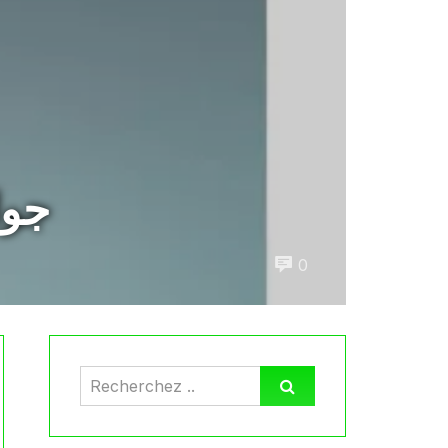
جوا
0