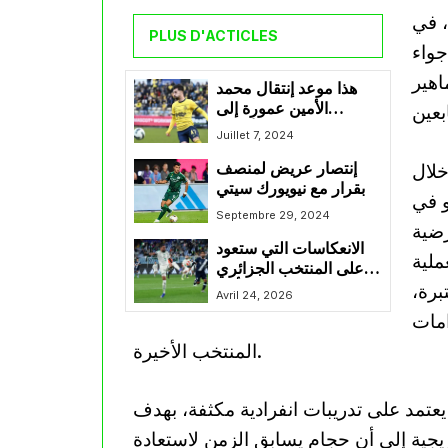
، في
PLUS D'ACTICLES
جواء
اهير
هذا موعد إنتقال محمد
الأمين عمورة إلى
فولسبورغ الألماني
Juillet 7, 2024
خلال
إنتصار عريض لمنصف
بقرار مع نيويورك سيتي
و في
Septembre 29, 2024
رضية
الانعكاسات التي ستعود
ملية
على المنتخب الجزائري
برة،
حال فوز محرز بكأس
Avril 24, 2026
آسيا رفقة الأهلي
امات
المنتخب الأخيرة.
عتمد على تدريبات انفرادية مكثفة، بهدف
دريجية إلى أن حجام يسابق الزمن لاستعادة