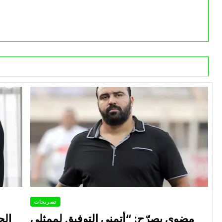
تصريحات
مضوي يصرّح: “أتمنى التوفيق لممثلي
الح