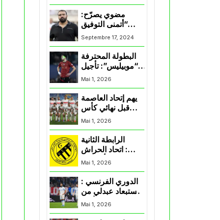
المنتخب و شباب
قسنطينة
مضوي يصرّح:
“أتمنى التوفيق
لممثلي الكرة
Septembre 17, 2024
الجزائرية في
المسابقات القارية”
البطولة المحترفة
“موبيليس”: تأجيل
مباراة إتحاد
Mai 1, 2026
العاصمة وأتلتيك
بارادو
يهم إتحاد العاصمة
قبل نهائي كأس
اكاف : الزمالك
Mai 1, 2026
يسقط بثلاثية أمام
الأهلي
الرابطة الثانية
: اتحاد الحراش
يحسم التأهل إلى
Mai 1, 2026
“البلاي أوف”
الدوري الفرنسي :
استبعاد عبدلي من
قائمة مرسيليا أمام
Mai 1, 2026
نانت