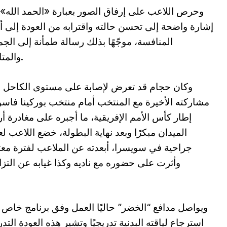
وحرص اللاعب على إرفاق الصور بعبارة «الحمد الله»
إشارة واضحة إلى تحسن حالته واقترابه من العودة إلى أ
المنافسة، موجّهًا بذلك رسالة طمأنة إلى الجم
والمتابعين.
وكان حجام قد تعرض لإصابة على مستوى الكاحل 
مشاركته الأخيرة مع المنتخب أمام منتخب بوركينا فاس
إطار كأس الأمم الإفريقية، ما أجبره على مغادرة أ
الميدان مبكرًا وبعد نهاية البطولة، خضع اللاعب لع
جراحية في سويسرا، أبعدته عن الملاعب لفترة معت
وأثرت على حضوره مع ناديه وكذا غيابه عن التز
ويواصل مدافع “الخضر” حاليًا العمل وفق برنامج خاص ي
استرجاع لياقته البدنية تدريجيًا وتشير هذه العودة الت