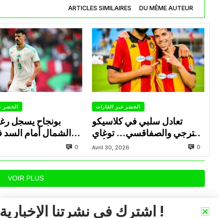
ARTICLES SIMILAIRES
DU MÊME AUTEUR
الخضر عبر القارات
الخضر ع
تعادل سلبي في كلاسيكو
بونجاح يسجل رغ
الترجي والصفاقسي… توغاي
الشمال أمام السد 
يهدر ركلة جزاء وبوعالية يتألق
0
0
Avril 30, 2026
VOIR PLUS
اشترك في نشرتنا الإخبارية !