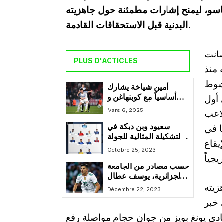
فاسو، ليمنح إشارات مطمئنة حول جاهزيته
البدنية قبل الاستحقاقات القادمة.
سانت
PLUS D'ACTICLES
منذ
لشوط
أمين شياخة يشارك
أساسياً مع كوبنهاغن و
 في أول
يسقط أمام تشيلسي
Mars 6, 2025
لاعب
سعيود وبن دبكة في
ا في
التشكيلة المثالية للجولة
يقاع
العاشرة من الدوري
Octobre 25, 2023
السعودي
حسب مصادر من الجامعة
الجزائرية، يوسف عطال
زيته
سيكون حاضرًا في
Décembre 22, 2023
معسكر المنتخب
 خبر
ادي يونغ بويز من جوان حجام مواصلة رفع