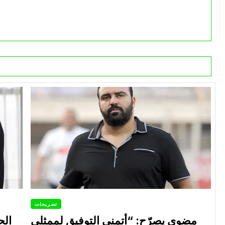
تصريحات
مضوي يصرّح: “أتمنى التوفيق لممثلي
الح