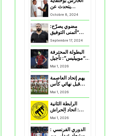
الحارس بوحلفاية
يتحدث عن
طموحاته مع
Octobre 8, 2024
المنتخب و شباب
قسنطينة
مضوي يصرّح:
“أتمنى التوفيق
لممثلي الكرة
Septembre 17, 2024
الجزائرية في
المسابقات القارية”
البطولة المحترفة
“موبيليس”: تأجيل
مباراة إتحاد
Mai 1, 2026
العاصمة وأتلتيك
بارادو
يهم إتحاد العاصمة
قبل نهائي كأس
اكاف : الزمالك
Mai 1, 2026
يسقط بثلاثية أمام
الأهلي
الرابطة الثانية
: اتحاد الحراش
يحسم التأهل إلى
Mai 1, 2026
“البلاي أوف”
الدوري الفرنسي :
استبعاد عبدلي من