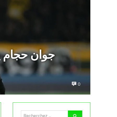
جوان حجام يع
0