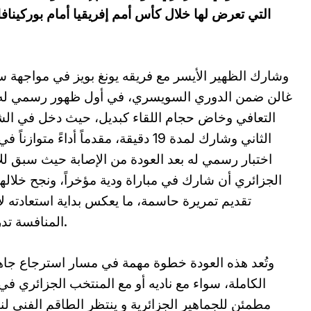
التي تعرض لها خلال كأس أمم إفريقيا أمام بوركينا
وشارك الظهير الأيسر مع فريقه يونغ بويز في مواجهة 
غالن ضمن الدوري السويسري، في أول ظهور رسمي له 
التعافي وخاض حجام اللقاء كبديل، حيث دخل في ا
الثاني وشارك لمدة 19 دقيقة، مقدماً أداءً متوازناً
اختبار رسمي له بعد العودة من الإصابة حيث سبق ل
الجزائري أن شارك في مباراة ودية مؤخراً، ونجح خلاله
تقديم تمريرة حاسمة، ما يعكس بداية استعادته لإ
المنافسة تدريجياً.
وتُعد هذه العودة خطوة مهمة في مسار استرجاع جاه
الكاملة، سواء مع ناديه أو مع المنتخب الجزائري في
مطمئن للجماهير الجزائرية و ينتظر الطاقم الفني لن