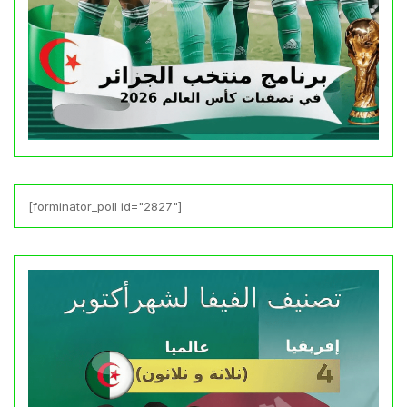
[forminator_poll id="2827"]