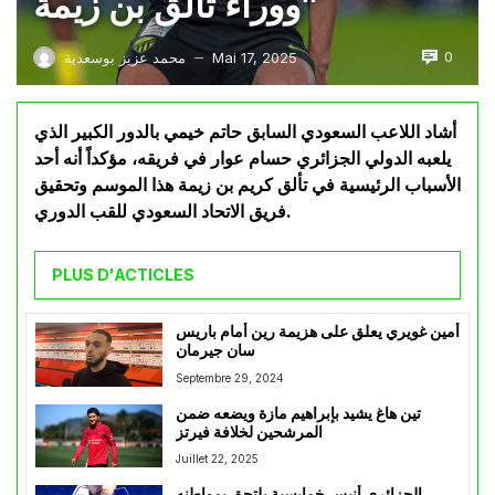
ووراء تألق بن زيمة”
0
Mai 17, 2025
محمد عزيز بوسعدية
—
أشاد اللاعب السعودي السابق حاتم خيمي بالدور الكبير الذي
يلعبه الدولي الجزائري حسام عوار في فريقه، مؤكداً أنه أحد
الأسباب الرئيسية في تألق كريم بن زيمة هذا الموسم وتحقيق
فريق الاتحاد السعودي للقب الدوري.
PLUS D'ACTICLES
أمين غويري يعلق على هزيمة رين أمام باريس
سان جيرمان
Septembre 29, 2024
تين هاغ يشيد بإبراهيم مازة ويضعه ضمن
المرشحين لخلافة فيرتز
Juillet 22, 2025
الجزائري أنيس خمايسية يلتحق بمواطنه