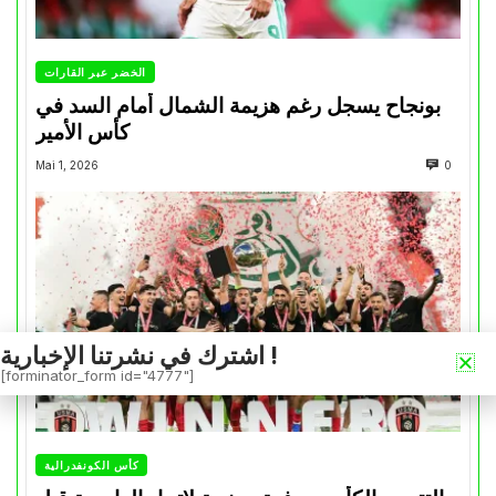
الخضر عبر القارات
بونجاح يسجل رغم هزيمة الشمال أمام السد في
كأس الأمير
Mai 1, 2026
0
اشترك في نشرتنا الإخبارية !
[forminator_form id="4777"]
كأس الكونفدرالية