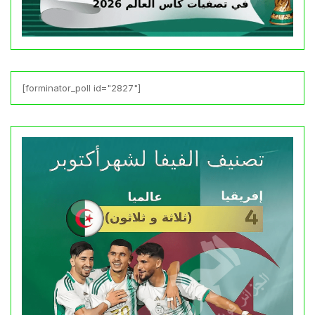
[forminator_poll id="2827"]