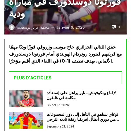
فورتونا دوسلدورف في مباراة
ودية
0
Janvier 6, 2025
محمد عزيز بوسعدية
—
حقق الثنائي الجزائري حاج موسى وزروقي فوزًا وديًا مهمًا
مع فريقهم فينورد روتردام الهولندي أمام فورتونا دوسلدورف
الألماني، بهدف نظيف (1-0) في اللقاء الذي أقيم مؤخرًا.
PLUS D'ACTICLES
لإقناع بيتكوفيتش.. ناير يراهن على إستعادة
مكانته في غانغون
Février 17, 2026
توغاي يساهم في التأهل إلى دور المجموعات
من دوري أبطال افريقبا رفقة ناديه الترجي
الرياضي التونسي
Septembre 21, 2024