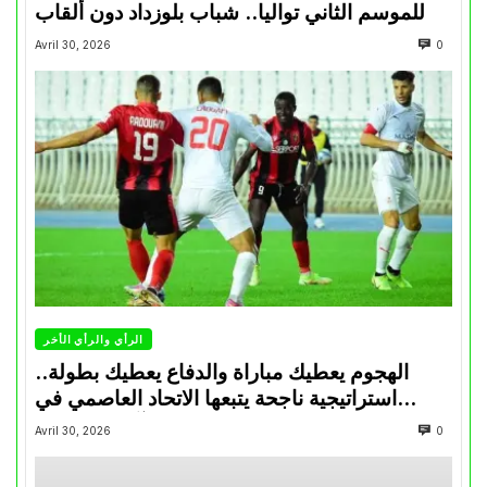
للموسم الثاني تواليا.. شباب بلوزداد دون ألقاب
Avril 30, 2026
0
الرأي والرأي الأخر
الهجوم يعطيك مباراة والدفاع يعطيك بطولة..
استراتيجية ناجحة يتبعها الاتحاد العاصمي في
تتويجاته آخر السنوات
Avril 30, 2026
0