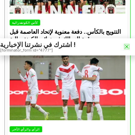
كأس الكونفدرالية
التتويج بالكأس.. دفعة معنوية لإتحاد العاصمة قبل
موقعة الزمالك في نهائي الكونفدرالية
اشترك في نشرتنا الإخبارية !
Avril 30, 2026
0
[forminator_form id="4777"]
الرأي والرأي الأخر