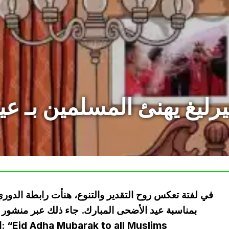
رليغ يهنئ المسلمين بـ عي
في لفتة تعكس روح التقدير والتنوع، هنأت رابطة الدوري
بمناسبة عيد الأضحى المبارك. جاء ذلك عبر منشو
ا