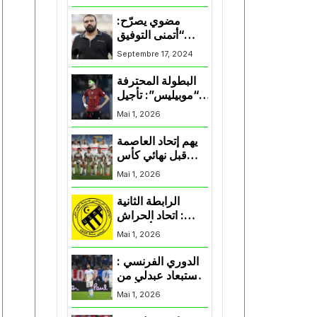
المنتخب و شباب
قسنطينة
مضوي يصرّح:
“أتمنى التوفيق
لممثلي الكرة
Septembre 17, 2024
الجزائرية في
المسابقات القارية”
البطولة المحترفة
“موبيليس”: تأجيل
مباراة إتحاد
Mai 1, 2026
العاصمة وأتلتيك
بارادو
يهم إتحاد العاصمة
قبل نهائي كأس
اكاف : الزمالك
Mai 1, 2026
يسقط بثلاثية أمام
الأهلي
الرابطة الثانية
: اتحاد الحراش
يحسم التأهل إلى
Mai 1, 2026
“البلاي أوف”
الدوري الفرنسي :
استبعاد عبدلي من
قائمة مرسيليا أمام
Mai 1, 2026
نانت