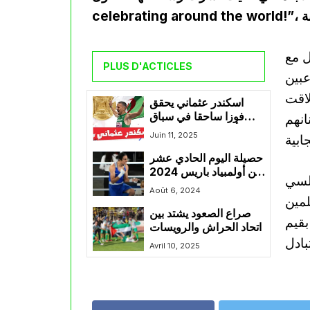
ل مع
PLUS D'ACTICLES
عبين
لاقت
اسكندر عثماني يحقق
فوزا ساحقا في سباق
نانهم
100 متر T13 بأوسلو
Juin 11, 2025
حصيلة اليوم الحادي عشر
من أولمبياد باريس 2024
يلسي
للرياضيين الجزائريين
Août 6, 2024
لمين
صراع الصعود يشتد بين
بقيم
اتحاد الحراش والرويسات
Avril 10, 2025