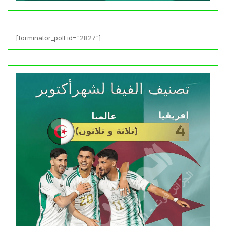
[forminator_poll id="2827"]