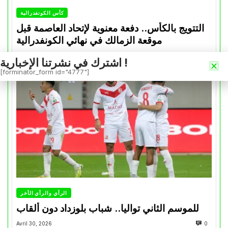
كأس الكونفدرالية
التتويج بالكأس.. دفعة معنوية لإتحاد العاصمة قبل
موقعة الزمالك في نهائي الكونفدرالية
Avril 30, 2026
0
اشترك في نشرتنا الإخبارية !
[forminator_form id="4777"]
الرأي والرأي الأخر
للموسم الثاني تواليا.. شباب بلوزداد دون ألقاب
Avril 30, 2026
0