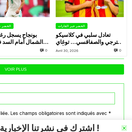
الخضر عبر القارات
الخضر ع
تعادل سلبي في كلاسيكو
بونجاح يسجل رغ
الترجي والصفاقسي… توغاي
الشمال أمام السد 
يهدر ركلة جزاء وبوعالية يتألق
0
0
Avril 30, 2026
VOIR PLUS
iée.
Les champs obligatoires sont indiqués avec
*
اشترك في نشرتنا الإخبارية !