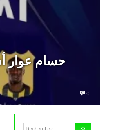
حسام عوار أ
0