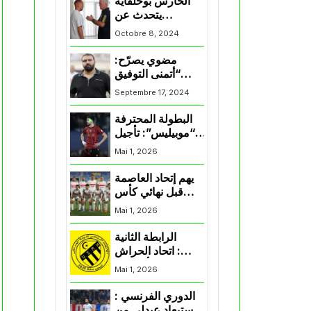
الحارس بوحلفاية
يتحدث عن
طموحاته مع
Octobre 8, 2024
المنتخب و شباب
قسنطينة
مضوي يصرّح:
“أتمنى التوفيق
لممثلي الكرة
Septembre 17, 2024
الجزائرية في
المسابقات القارية”
البطولة المحترفة
“موبيليس”: تأجيل
مباراة إتحاد
Mai 1, 2026
العاصمة وأتلتيك
بارادو
يهم إتحاد العاصمة
قبل نهائي كأس
اكاف : الزمالك
Mai 1, 2026
يسقط بثلاثية أمام
الأهلي
الرابطة الثانية
: اتحاد الحراش
يحسم التأهل إلى
Mai 1, 2026
“البلاي أوف”
الدوري الفرنسي :
استبعاد عبدلي من