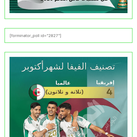
[forminator_poll id="2827"]