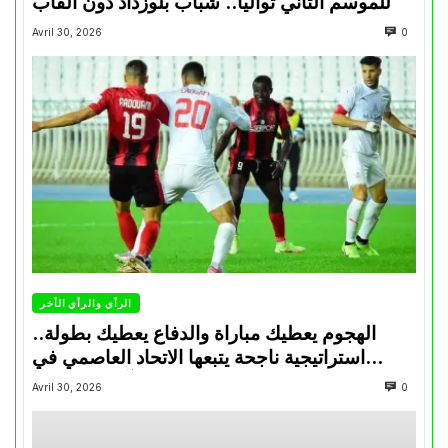
للموسم الثاني تواليا.. شباب بلوزداد دون ألقاب
Avril 30, 2026
0
الرأي والرأي الأخر
الهجوم يعطيك مباراة والدفاع يعطيك بطولة..
استراتيجية ناجحة يتبعها الاتحاد العاصمي في
تتويجاته آخر السنوات
Avril 30, 2026
0