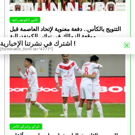
كأس الكونفدرالية
التتويج بالكأس.. دفعة معنوية لإتحاد العاصمة قبل
موقعة الزمالك في نهائي الكونفدرالية
اشترك في نشرتنا الإخبارية !
Avril 30, 2026
0
[forminator_form id="4777"]
الرأي والرأي الأخر