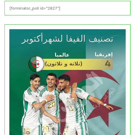
[forminator_poll id="2827"]