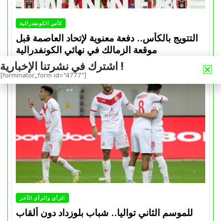
كأس الكونفدرالية
التتويج بالكأس.. دفعة معنوية لإتحاد العاصمة قبل
موقعة الزمالك في نهائي الكونفدرالية
اشترك في نشرتنا الإخبارية !
Avril 30, 2026
0
[forminator_form id="4777"]
الرأي والرأي الأخر
للموسم الثاني تواليا.. شباب بلوزداد دون ألقاب