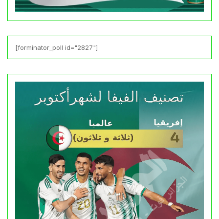
[forminator_poll id="2827"]