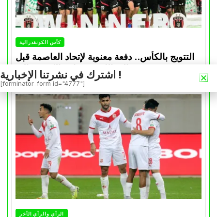
كأس الكونفدرالية
التتويج بالكأس.. دفعة معنوية لإتحاد العاصمة قبل
موقعة الزمالك في نهائي الكونفدرالية
اشترك في نشرتنا الإخبارية !
[forminator_form id="4777"]
Avril 30, 2026
0
الرأي والرأي الأخر