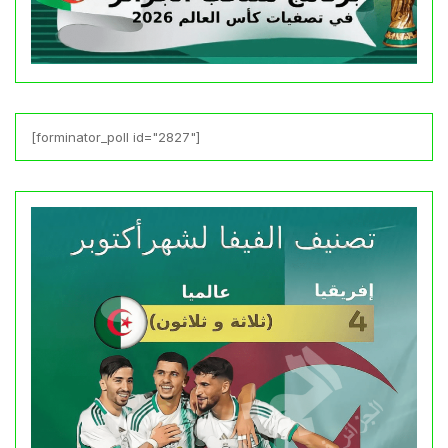
[forminator_poll id="2827"]