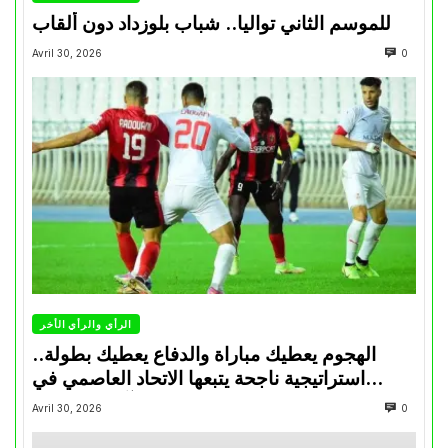
للموسم الثاني تواليا.. شباب بلوزداد دون ألقاب
Avril 30, 2026
0
الرأي والرأي الأخر
الهجوم يعطيك مباراة والدفاع يعطيك بطولة..
استراتيجية ناجحة يتبعها الاتحاد العاصمي في
تتويجاته آخر السنوات
Avril 30, 2026
0