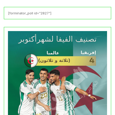
[forminator_poll id="2827"]