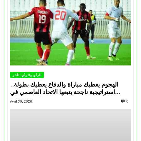
الرأي والرأي الأخر
الهجوم يعطيك مباراة والدفاع يعطيك بطولة..
استراتيجية ناجحة يتبعها الاتحاد العاصمي في
تتويجاته آخر السنوات
Avril 30, 2026
0