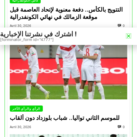
كأس الكونفدرالية
التتويج بالكأس.. دفعة معنوية لإتحاد العاصمة قبل
موقعة الزمالك في نهائي الكونفدرالية
Avril 30, 2026
0
اشترك في نشرتنا الإخبارية !
[forminator_form id="4777"]
الرأي والرأي الأخر
للموسم الثاني تواليا.. شباب بلوزداد دون ألقاب
Avril 30, 2026
0