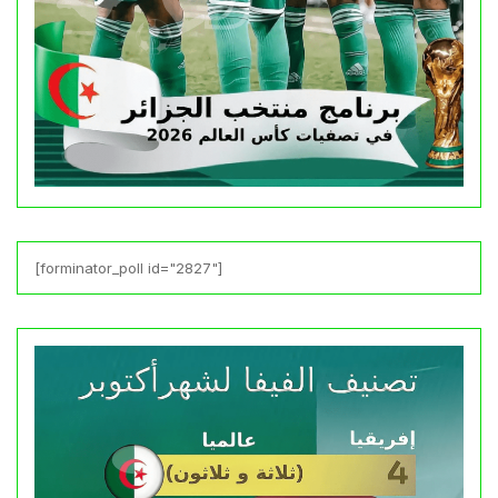
[forminator_poll id="2827"]