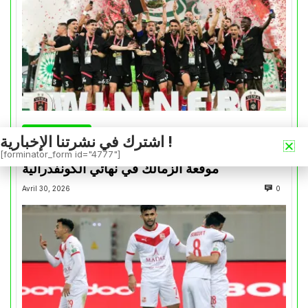
كأس الكونفدرالية
اشترك في نشرتنا الإخبارية !
التتويج بالكأس.. دفعة معنوية لإتحاد العاصمة قبل
[forminator_form id="4777"]
موقعة الزمالك في نهائي الكونفدرالية
Avril 30, 2026
0