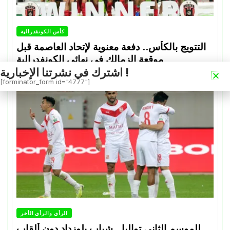
كأس الكونفدرالية
التتويج بالكأس.. دفعة معنوية لإتحاد العاصمة قبل
موقعة الزمالك في نهائي الكونفدرالية
اشترك في نشرتنا الإخبارية !
Avril 30, 2026
0
[forminator_form id="4777"]
الرأي والرأي الأخر
للموسم الثاني تواليا.. شباب بلوزداد دون ألقاب