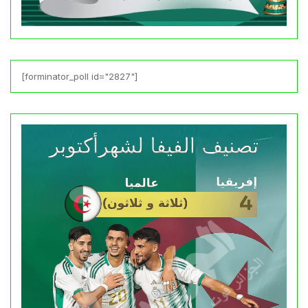
[forminator_poll id="2827"]