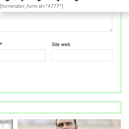
[forminator_form id="4777"]
*
Site web