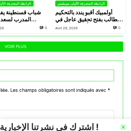
الرابطة المحترفة الأولى موبيليس
الرابطة المحترفة الأو
أولمبيك أقبو يندد بالتحكيم
شباب قسنطينة يف
ويطالب بفتح تحقيق عاجل في
المدرب لسعد 
تجاوزات أثّرت على نتائج
ب
0
0
026
Avril 29, 2026
الفريق
VOIR PLUS
iée.
Les champs obligatoires sont indiqués avec
*
اشترك في نشرتنا الإخبارية !