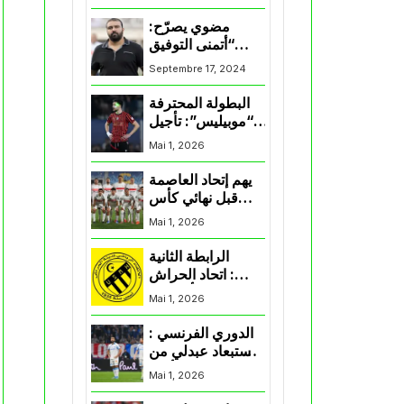
المنتخب و شباب
قسنطينة
مضوي يصرّح:
“أتمنى التوفيق
لممثلي الكرة
Septembre 17, 2024
الجزائرية في
المسابقات القارية”
البطولة المحترفة
“موبيليس”: تأجيل
مباراة إتحاد
Mai 1, 2026
العاصمة وأتلتيك
بارادو
يهم إتحاد العاصمة
قبل نهائي كأس
اكاف : الزمالك
Mai 1, 2026
يسقط بثلاثية أمام
الأهلي
الرابطة الثانية
: اتحاد الحراش
يحسم التأهل إلى
Mai 1, 2026
“البلاي أوف”
الدوري الفرنسي :
استبعاد عبدلي من
قائمة مرسيليا أمام
Mai 1, 2026
نانت