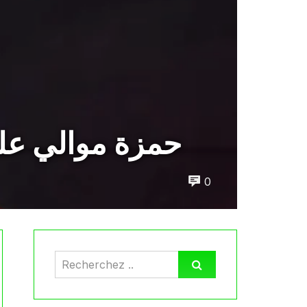
حمزة موالي على
0