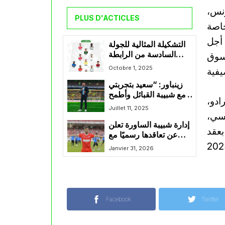
ونس،
PLUS D'ACTICLES
خاصة
 أجل
التشكيلة المثالية للجولة
السادسة من الرابطة
سوق
الأولى
Octobre 1, 2025
زينباور: “سعيد بتجربتي
مع شبيبة القبائل وأطمح
 بارادو،
لتقديم الأفضل”
Juillet 11, 2025
نسي،
إدارة شبيبة الساورة تعلن
بعقد
عن تعاقدها رسميًا مع
حسين سالمي قادما من
Janvier 31, 2026
شباب بلوزداد
Facebook
Twitter