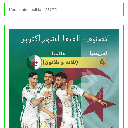
[forminator_poll id="2827"]