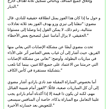
وإغلاق جميع المنافذ، وبالتالي تسجيل ثلاثة أهداف خارج
الديار.”
و حول ما إذا كان هذا الفوز يمثل انطلاقة حقيقية للنادي، قال
مضوي: “تنقلنا إلى تيزي وزو بهدف الفوز بعد ثلاثة تعادلات
متتالية، رغم ذلك، لا يمكن القول إننا وصلنا إلى مستوانا
الحقيقي، لا يزال أمامنا عمل لتصحيح بعض الأخطاء.”
تحدث مضوي أيضًا عن مشكلة الإصابات التي يعاني منها
الفريق، حيث أشار إلى أن غياب بعض العناصر أثر على الأداء
في مباريات البطولة. وأوضح: “نعاني من مشكلة الإصابات
التي حرمتنا من الاعتماد على جميع اللاعبين، بينما كنا نلعب
بتشكيلة مستقرة في كأس الكاف.”
أما بخصوص المباراة المقبلة ضد نادي بارادو، أشار مضوي
إلى أن كل المباريات صعبة، قائلًا: “الفوز أمام شبيبة القبائل
مهم، لكنه لن يكون ذا قيمة إلا إذا أكدناه أمام بارادو. يجب
علينا التعامل مع المباراة بذكاء، خاصة أن المنافس سيسعى
للتعويض بعد خسارته الأخيرة.”