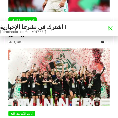
الخضر عبر القارات
اشترك في نشرتنا الإخبارية !
بونجاح يسجل رغم هزيمة الشمال أمام السد في
[forminator_form id="4777"]
كأس الأمير
Mai 1, 2026
0
كأس الكونفدرالية