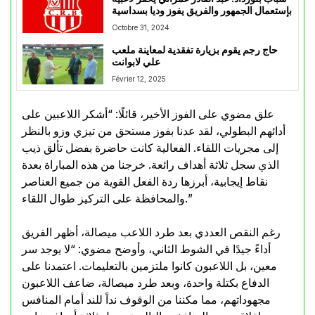
بإستعمال الجمهور والفريق يفوز وديا بسداسية
Octobre 31, 2024
حاج رجم يقوم بزيارة تفقدية لمعاينة ملعب
علي لابوانت
Février 12, 2025
علق مضوي على الفوز الأخير، قائلًا: “أشكر اللاعبين على
أدائهم البطولي، لقد عدنا بفوز مستحق من تيزي وزو بالنظر
إلى مجريات اللقاء. الفعالية كانت حاضرة بفضل تألق ذيب
الذي سجل ثلاثة أهداف رائعة. خرجنا من هذه المباراة بعدة
نقاط إيجابية، أبرزها ردة الفعل القوية من جميع العناصر
والمحافظة على التركيز طوال اللقاء.”
رغم النقص العددي بعد طرد اللاعب ميصالة، أظهر الفريق
أداءً جيدًا في الشوط الثاني، وأوضح مضوي: “لا يوجد سر
معين، بل اللاعبون كانوا ملتزمين بالتعليمات. اعتمدنا على
الدفاع بكتلة واحدة، وبعد طرد ميصالة، ضاعف اللاعبون
مجهوداتهم، مما مكننا من الوقوف نداً للند أمام المنافس