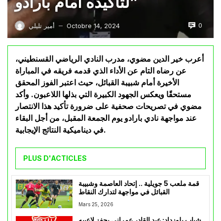
لتأكيده أمام بارادو”
0
Octobre 14, 2024
أمير تليلي
—
أعرب خير الدين مضوي، مدرب النادي الرياضي القسنطيني،
عن رضاه التام عن الأداء الذي قدمه فريقه في المباراة
الأخيرة أمام شبيبة القبائل، حيث اعتبر الفوز المحقق
مستحقًا ويعكس الجهود الكبيرة التي بذلها اللاعبون. وأكد
مضوي في تصريحات صحفية على ضرورة تأكيد هذا الانتصار
عند مواجهة نادي بارادو يوم الجمعة المقبل، من أجل البقاء
في ديناميكية النتائج الإيجابية.
PLUS D'ACTICLES
قمة ملعب 5 جويلية .. إتحاد العاصمة وشبيبة
القبائل في مواجهة لتدارك النقاط
Mars 25, 2026
شباب بلوزداد: عبد القادر عمراني يحفز لاعبيه