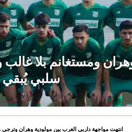
هران ومستغانم بلا غالب
سلبي يُبقي 