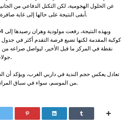
عن الحلول الهجومية، لكن التكتل الدفاعي من الجانب
أبقى النتيجة على حالها إلى غاية صافرة النهاية، ليخرج الفريقان بنقطة لكل منهما.
نقطة في المركز ما قبل الأخير، ليواصل صراعه من أ
جولات قادمة ستكون حاسمة في معركة البقاء.
تعادل يعكس حجم الندية في داربي الغرب، ويؤكد أن الح
من الموسم، سواء في سباق المراتب المتقدمة أو في معركة تفادي السقوط.