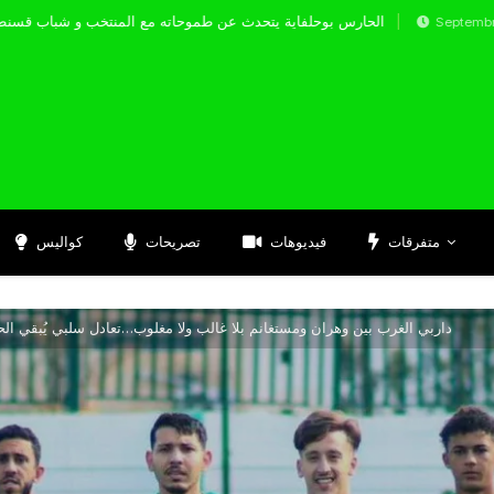
الحارس بوحلفاية يتحدث عن طموحاته مع المنتخب 
Septembre 17, 2024
متفرقات
فيديوهات
تصريحات
كواليس
داربي الغرب بين وهران ومستغانم بلا غالب ولا مغلوب…تعادل سلبي يُبقي ال