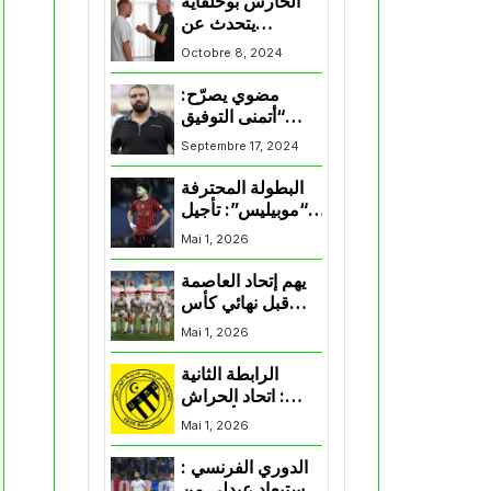
الحارس بوحلفاية
يتحدث عن
طموحاته مع
Octobre 8, 2024
المنتخب و شباب
قسنطينة
مضوي يصرّح:
“أتمنى التوفيق
لممثلي الكرة
Septembre 17, 2024
الجزائرية في
المسابقات القارية”
البطولة المحترفة
“موبيليس”: تأجيل
مباراة إتحاد
Mai 1, 2026
العاصمة وأتلتيك
بارادو
يهم إتحاد العاصمة
قبل نهائي كأس
اكاف : الزمالك
Mai 1, 2026
يسقط بثلاثية أمام
الأهلي
الرابطة الثانية
: اتحاد الحراش
يحسم التأهل إلى
Mai 1, 2026
“البلاي أوف”
الدوري الفرنسي :
استبعاد عبدلي من