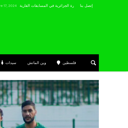
مضوي يصرّح: “أتمنى التوفيق لممثلي الكرة الجزائرية في المسابقات القارية”
إتصل بنا
فلسطين
وين الماتش
سيدات