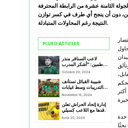
ولة الثامنة عشرة من الرابطة المحترفة
ريقين، دون أن ينجح أي طرف في كسر توازن
النتيجة رغم المحاولات المتبادلة.
تصار
PLUS D'ACTICLES
حاول
دان
لاعب السنافر منذر
طمين: “أشكر المدرب
تألق
مضوي الذي منحني ثقته”
Octobre 20, 2024
ابل،
شبيبة القبائل تستأنف
محكم
التدريبات وسط غيابات
أكثر
عديدة
Novembre 15, 2024
إدارة إتحاد الحراش تعلن
تعاقدها مع اللاعب كسيلي
 حدة
أبو بكر
Août 20, 2024
حثًا