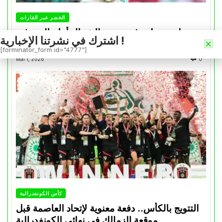
الخضر عبر القارات
بونجاح يسجل رغم هزيمة الشمال أمام السد في
اشترك في نشرتنا الإخبارية !
كأس الأمير
[forminator_form id="4777"]
Mai 1, 2026
0
كأس الكونفدرالية
التتويج بالكأس.. دفعة معنوية لإتحاد العاصمة قبل
موقعة الزمالك في نهائي الكونفدرالية