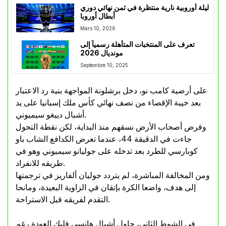
ليلة أوروبية نارية منتظرة في ثمن نهائي دوري
أبطال أوروبا
Mars 10, 2026
تعرف على المنتخبات المتأهلة رسمياً إلى
مونديال 2026
Septembre 10, 2025
على أرضية كامب نو، دخل برشلونة المواجهة بنية رد الاعتبار
بعد خيبة الإقصاء من نصف نهائي كأس ملك إسبانيا على يد
أشبال دييغو سيميوني.
وفرض أصحاب الأرض نسقهم منذ البداية، لكن نقطة التحول
جاءت في الدقيقة 44، عندما تعرض الكدافع الشاب باو
كوبارسي للطرد بعد تدخله على جوليانو سيميوني وهو في
طريقه للانفراد.
ومن المخالفة المباشرة، لم يتردد جوليان ألفاريز في ترجمتها
إلى هدف، واضعا الكرة بإتقان في الزاوية البعيدة، ومانحا
التقدم لفريقه قبل الاستراحة.
في الشوط الثاني، حاول أشبال هانسي فليك العودة رغم