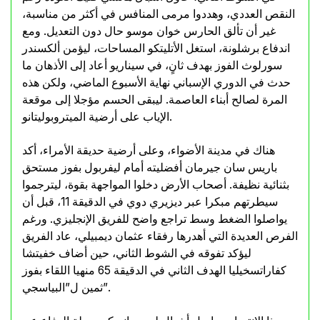
النقص العددي، وهددوا مرمى المنافس في أكثر من مناسبة،
غير أن تألق الحارس خوان موسو حال دون التعديل. ومع
اندفاع برشلونة، استغل الأتليتكو المساحات، ليؤمن ألكسندر
سورلوث الفوز بهدف ثانٍ، في سيناريو أعاد إلى الأذهان ما
حدث في الدوري الإسباني نهاية الأسبوع الماضي، ولكن هذه
المرة لصالح أبناء العاصمة. ليبقى الحسم مؤجلا إلى موقعة
الإياب على أرضية الميتروبوليتانو.
هناك في مدينة الأضواء، وعلى أرضية حديقة الأمراء، أكد
باريس سان جيرمان أفضليته أمام ليفربول بفوز مستحق
بثنائية نظيفة. أصحاب الأرض دخلوا المواجهة بقوة، ليترجموا
سيطرتهم مبكرا عبر ديزيري دوي في الدقيقة 11، قبل أن
يواصلوا الضغط وسط تراجع واضح للفريق الإنجليزي. ورغم
الفرص العديدة التي أهدرها رفقاء عثمان ديمبيلي، عاد الفريق
ليؤكد تفوقه في الشوط الثاني، حين أضاف خفيتشا
كفاراتسخيليا الهدف الثاني في الدقيقة 65 منهيا اللقاء بفوز
ثمين ل”البياسجي”.