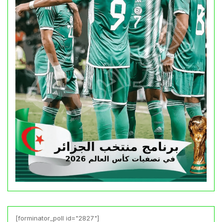
[forminator_poll id="2827"]