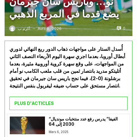
نو… وباريس سان جيرمان
يضع قدما في المربع الذهبي
0
Avril 8, 2026
أكرم ب
—
أُسدل الستار على مواجهات ذهاب الدور ربع النهائي لدوري
أبطال أوروبا، بعدما اجري سهرة اليوم الأربعاء النصف الثاني
من المواجهات، على وقع سهرة كروية أوروبية مثيرة، بعدما
أتليتكو مدريد بانتصار ثمين من قلب ملعب الكامب نو أمام
برشلونة (0-2)، فيما نجح باريس سان جيرمان في تحقيق
انتصار مستحق على حساب ضيفه ليفربول بنفس النتيجة.
PLUS D'ACTICLES
“الفيفا” يدرس رفع عدد منتخبات مونديال
2030 إلى 64
Mars 6, 2025