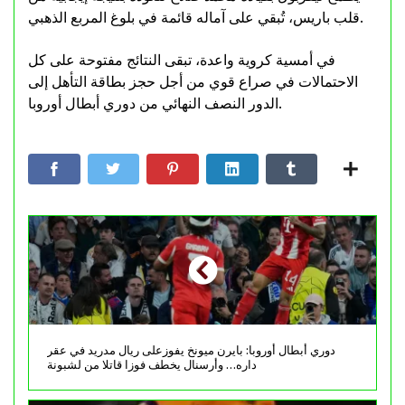
قلب باريس، تُبقي على آماله قائمة في بلوغ المربع الذهبي.
في أمسية كروية واعدة، تبقى النتائج مفتوحة على كل
الاحتمالات في صراع قوي من أجل حجز بطاقة التأهل إلى
الدور النصف النهائي من دوري أبطال أوروبا.
دوري أبطال أوروبا: بايرن ميونخ يفوزعلى ريال مدريد في عقر
داره… وأرسنال يخطف فوزا قاتلا من لشبونة