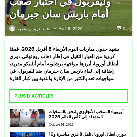
وليفربول في اختبار صعب
أمام باريس سان جيرمان
0
Avril 8, 2026
محمد عزيز بوسعدية
—
يشهد جدول مباريات اليوم الأربعاء 8 أفريل 2026، قممًا
كروية من العيار الثقيل في إطار ذهاب ربع نهائي دوري
أبطال أوروبا، أبرزها مواجهة برشلونة أمام أتلتيكو مدريد،
إضافة إلى لقاء باريس سان جيرمان ضد ليفربول، في
مواجهات تعد بالكثير من الإثارة والندية بين كبار القارة.
PLUS D'ACTICLES
أوروبيا: المنتخب الأنجليزي يلتحق بالمنتخبات
المتؤهلة إلى كأس العالم 2026
Octobre 14, 2025
دوري أبطال أوروبا : تأهل 8 فرق مباشرة و16