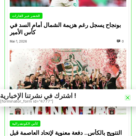
الخضر عبر القارات
بونجاح يسجل رغم هزيمة الشمال أمام السد في
كأس الأمير
Mai 1, 2026
0
اشترك في نشرتنا الإخبارية !
[forminator_form id="4777"]
كأس الكونفدرالية
التتويج بالكأس.. دفعة معنوية لإتحاد العاصمة قبل