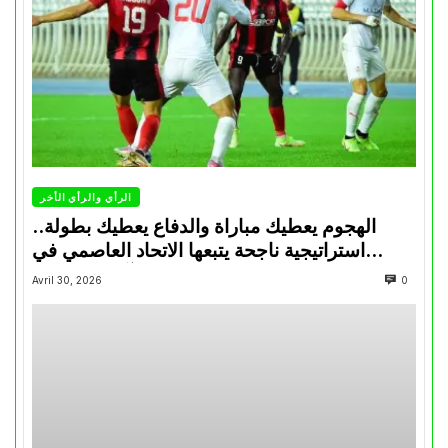
الرأي والرأي الأخر
الهجوم يعطيك مباراة والدفاع يعطيك بطولة..
استراتيجية ناجحة يتبعها الاتحاد العاصمي في
تتويجاته آخر السنوات
Avril 30, 2026
0