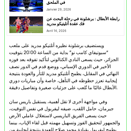
في الملحق
Janvier 29, 2026
رابطة الأبطال : برشلونة في رحلة البحث عن
فك عقدة أتليتيكو مدريد
Avril 14, 2026
ويستضيف برشلونة نظيره أتلتيكو مدريد على ملعب
“سبوتيفاي كامب نو” بداية من الساعة 20:00 بتوقيت
الجزائر، حيث يسعى النادي الكتالوني لتأكيد تفوقه بعد فوزه
الأخير في الدوري الإسباني، ووضع قدم في الدور نصف
النهائي في المقابل، يطمح أتلتيكو مدريد للثأر والعودة بنتيجة
إيجابية تعزز حظوظه في التأهل، خاصة وأن مباريات دوري
الأبطال غالبًا ما تُلعب على جزئيات صغيرة وتفاصيل دقيقة.
وفي مواجهة أخرى لا تقل أهمية، يستقبل باريس سان
جيرمان، حامل اللقب، ضيفه ليفربول في نفس التوقيت،
حيث يسعى الفريق الباريسي لاستغلال عاملي الأرض
والجمهور لتحقيق الفوز وتسهيل مهمته قبل لقاء الإياب، بينما
يطمح ليفربول بقيادة محمد صلاح للعودة بنتيجة إيجابية من