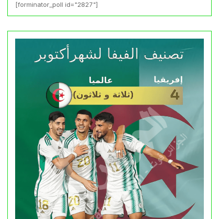
[forminator_poll id="2827"]