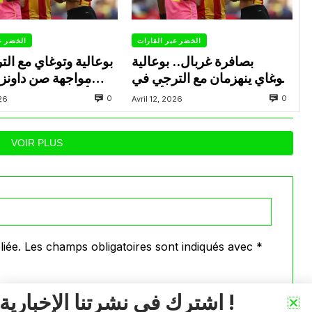
الخضر عبر القارات
الخضر ع
بصافرة غربال.. بوعالية
بوعالية وتوغاي مع ال
وتوغاي ينهزمان مع الترجي في
مواجهة صن داونز
ذهاب نصف نهائي رابطة أبطال
التأهل لنهائي رابطة
0
0
026
Avril 12, 2026
إفريقيا
ا
VOIR PLUS
iée.
Les champs obligatoires sont indiqués avec
*
اشترك في نشرتنا الإخبارية !