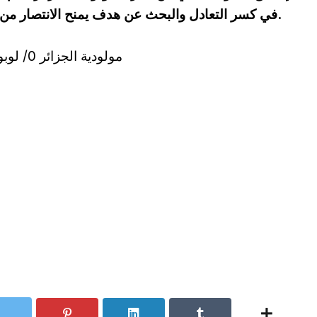
في كسر التعادل والبحث عن هدف يمنح الانتصار من أجل حظوظ اوفر في التأهل للدور القادم.
مولودية الجزائر 0/ لوبوبو 0