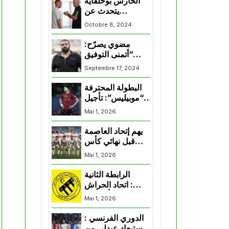
الحارس بوحلفاية
يتحدث عن
طموحاته مع
Octobre 8, 2024
المنتخب و شباب
قسنطينة
مضوي يصرّح:
“أتمنى التوفيق
لممثلي الكرة
Septembre 17, 2024
الجزائرية في
المسابقات القارية”
البطولة المحترفة
“موبيليس”: تأجيل
مباراة إتحاد
Mai 1, 2026
العاصمة وأتلتيك
بارادو
يهم إتحاد العاصمة
قبل نهائي كأس
اكاف : الزمالك
Mai 1, 2026
يسقط بثلاثية أمام
الأهلي
الرابطة الثانية
: اتحاد الحراش
يحسم التأهل إلى
Mai 1, 2026
“البلاي أوف”
الدوري الفرنسي :
استبعاد عبدلي من