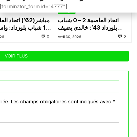
[forminator_form id="4777"]
الرئيسية
اتحاد العاصمة 2 – 0 شباب
بلوزداد 43′: خالدي يضيف
1 شباب بلوزداد: وا
الهدف الثاني لاتحاد العاصمة
النتيجة للشباب ويشعل 
0
0
026
Avril 30, 2026
VOIR PLUS
iée.
Les champs obligatoires sont indiqués avec
*