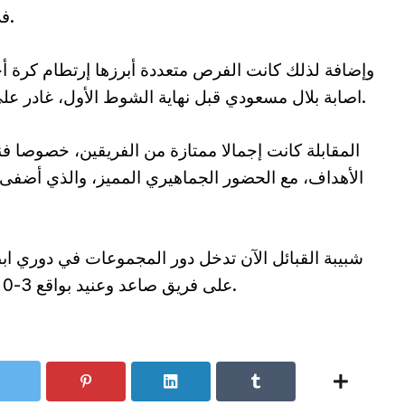
في التعامل مع الكرة من محمد امين مداني.
وإضافة لذلك كانت الفرص متعددة أبرزها إرتطام كرة أخ
اصابة بلال مسعودي قبل نهاية الشوط الأول، غادر على اثرها المباراة تاركا مكانه لأيمن محيوص.
المقابلة كانت إجمالا ممتازة من الفريقين، خصوصا ف
الأهداف، مع الحضور الجماهيري المميز، والذي أضفى 
شبيبة القبائل الآن تدخل دور المجموعات في دوري ابطال 
على فريق صاعد وعنيد بواقع 3-0 ذهابا و2-1 ايابا، بمجموع 5-1 في المبارتين.