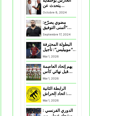
الحارس بوحلفاية
يتحدث عن
طموحاته مع
Octobre 8, 2024
المنتخب و شباب
قسنطينة
مضوي يصرّح:
“أتمنى التوفيق
لممثلي الكرة
Septembre 17, 2024
الجزائرية في
المسابقات القارية”
البطولة المحترفة
“موبيليس”: تأجيل
مباراة إتحاد
Mai 1, 2026
العاصمة وأتلتيك
بارادو
يهم إتحاد العاصمة
قبل نهائي كأس
اكاف : الزمالك
Mai 1, 2026
يسقط بثلاثية أمام
الأهلي
الرابطة الثانية
: اتحاد الحراش
يحسم التأهل إلى
Mai 1, 2026
“البلاي أوف”
الدوري الفرنسي :
استبعاد عبدلي من