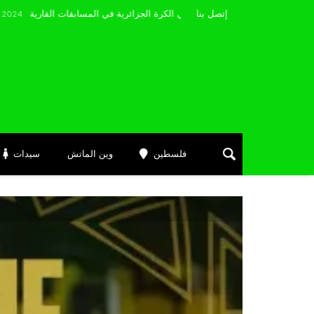
مضوي يصرّح: “أتمنى التوفيق لممثلي الكرة الجزائرية في المسابقات القارية”
إتصل بنا
M
فلسطين
وين الماتش
سيدات