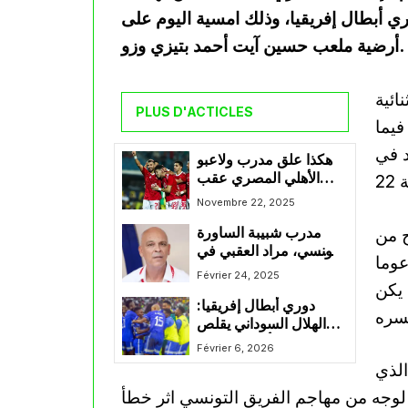
ري أبطال إفريقيا، وذلك امسية اليوم على
أرضية ملعب حسين آيت أحمد بتيزي وزو.
ائية
PLUS D'ACTICLES
 لحلو أخريب في الدقائق 9′ و 90+3’، فيما
د في
هكذا علق مدرب ولاعبو
الأهلي المصري عقب
فوزهم على شبيبة القبائل
Novembre 22, 2025
ح من
مدرب شبيبة الساورة
التونسي، مراد العقبي في
عوما
حوار خاص لـ”الجزائر
Février 24, 2025
 يكن
فوت”: ” بلايلي سيد
دوري أبطال إفريقيا:
افريقيا.. وعودته ستفيد
الهلال السوداني يقلص
الخضر كثيرا”
الفارق أمام مولودية
Février 6, 2026
الجزائر
الذي
 لوجه من مهاجم الفريق التونسي اثر خطأ