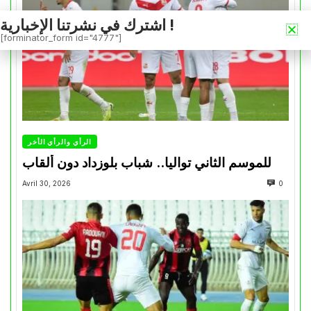
اشترك في نشرتنا الإخبارية !
[forminator_form id="4777"]
الرأي والرأي الأخر
للموسم الثاني تواليا.. شباب بلوزداد دون ألقاب
Avril 30, 2026
0