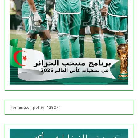
[forminator_poll id="2827"]