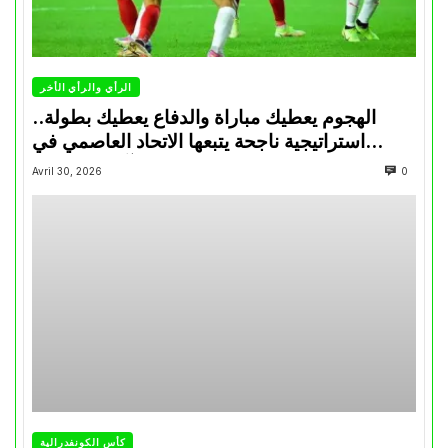
الرأي والرأي الأخر
الهجوم يعطيك مباراة والدفاع يعطيك بطولة..
استراتيجية ناجحة يتبعها الاتحاد العاصمي في
تتويجاته آخر السنوات
Avril 30, 2026
0
كأس الكونفدرالية