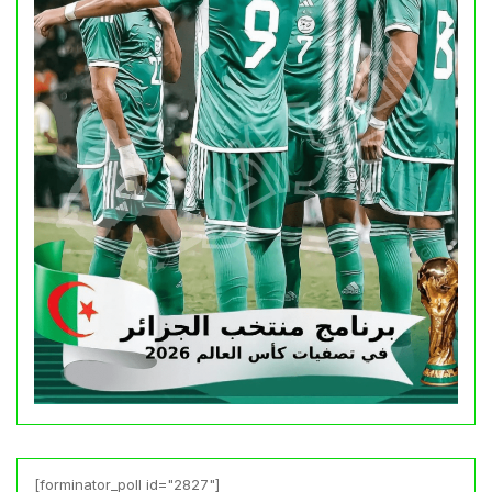
[forminator_poll id="2827"]