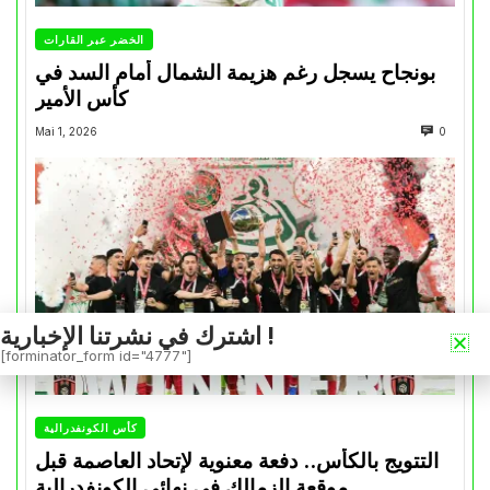
الخضر عبر القارات
بونجاح يسجل رغم هزيمة الشمال أمام السد في
كأس الأمير
Mai 1, 2026
0
اشترك في نشرتنا الإخبارية !
[forminator_form id="4777"]
كأس الكونفدرالية
التتويج بالكأس.. دفعة معنوية لإتحاد العاصمة قبل
موقعة الزمالك في نهائي الكونفدرالية