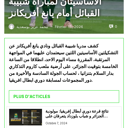
الأساسيتان لمباراة شبيبة
القبائل أمام يانغ أفريكانز
0
Février 15, 2026
محمد عزيز بوسعدية
—
كشف مدربا شبيبة القبائل ونادي يانغ أفريكانز عن
التشكيلتين الأساسيتين اللتين سيعتمدان عليهما في المواجهة
المرتقبة، المقررة مساء اليوم الاحد، انطلاقا من الساعة
الخامسة بتوقيت الجزائر، على أرضية ملعب كاروم التذكاري
بدار السلام بتنزانيا ، لحساب الجولة السادسة والأخيرة من
دور المجموعات لمسابقة دوري ابطال افريقيا.
PLUS D'ACTICLES
نتائج قرعة دوري أبطال إفريقيا: مولودية
الجزائر و شباب بلوزداد يتعرفان على
منافسيهما
Octobre 7, 2024