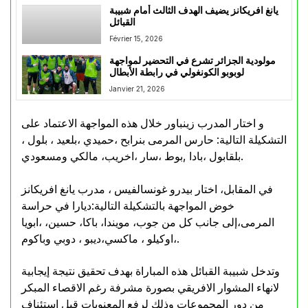
يانغ افريكانز يضيف الهدف الثالث أمام شبيبة
القبائل
Février 15, 2026
مولودية الجزائر تشرع في التحضير لمواجهة
لوبوبو الكونغولي في رابطة الأبطال
Janvier 21, 2026
و اختار المدرب زينباور خلال هذه المواجهة الاعتماد على
التشكيلة التالية: حارس المرمى بنرابح ،حميدي ،بلعيد ، بلول ،
بلقابول ،بادا ,بوط ،سار ،اخريب، مالكي ومسعودي.
في المقابل، اختار بيدرو غونسالفيس ، مدرب يانغ افريكانز
خوض المواجهة بالتشكيلة التالية:ديارا في حراسة
المرمى،إلى جانب كل من جوب، مويندا، باكا، حسين، ،ابويا
،اوكيلو ، ماكسي،ديبو ، دوبي وباكوم.
وتدخل شبيبة القبائل هذه المباراة بهدف تحقيق نتيجة إيجابية
لانهاء المشوار الافريقي بصورة مشرفة رغم الاقصاء المبكر
من دور المجموعات وذلك لرفع المعنويات قبل استئناف