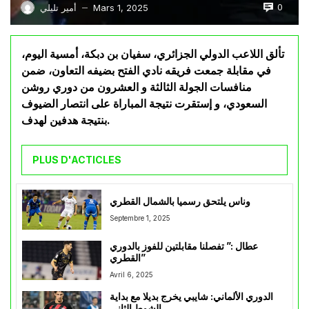
0
Mars 1, 2025
أمير تليلي
—
تألق اللاعب الدولي الجزائري، سفيان بن دبكة، أمسية اليوم،
في مقابلة جمعت فريقه نادي الفتح بضيفه التعاون، ضمن
منافسات الجولة الثالثة و العشرون من دوري روشن
السعودي، و إستقرت نتيجة المباراة على انتصار الضيوف
بنتيجة هدفين لهدف.
PLUS D'ACTICLES
وناس يلتحق رسميا بالشمال القطري
Septembre 1, 2025
عطال :” تفصلنا مقابلتين للفوز بالدوري
القطري”
Avril 6, 2025
الدوري الألماني: شايبي يخرج بديلا مع بداية
الشوط الثاني