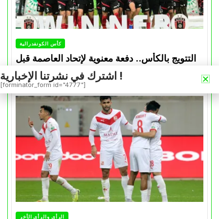
كأس الكونفدرالية
التتويج بالكأس.. دفعة معنوية لإتحاد العاصمة قبل
موقعة الزمالك في نهائي الكونفدرالية
اشترك في نشرتنا الإخبارية !
[forminator_form id="4777"]
Avril 30, 2026
0
الرأي والرأي الأخر