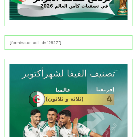
[forminator_poll id="2827"]