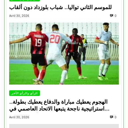
للموسم الثاني تواليا.. شباب بلوزداد دون ألقاب
Avril 30, 2026
0
الرأي والرأي الأخر
الهجوم يعطيك مباراة والدفاع يعطيك بطولة..
استراتيجية ناجحة يتبعها الاتحاد العاصمي في
تتويجاته آخر السنوات
Avril 30, 2026
0