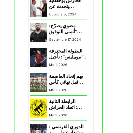
الحارس بوحلفاية
يتحدث عن
طموحاته مع
Octobre 8, 2024
المنتخب و شباب
قسنطينة
مضوي يصرّح:
“أتمنى التوفيق
لممثلي الكرة
Septembre 17, 2024
الجزائرية في
المسابقات القارية”
البطولة المحترفة
“موبيليس”: تأجيل
مباراة إتحاد
Mai 1, 2026
العاصمة وأتلتيك
بارادو
يهم إتحاد العاصمة
قبل نهائي كأس
اكاف : الزمالك
Mai 1, 2026
يسقط بثلاثية أمام
الأهلي
الرابطة الثانية
: اتحاد الحراش
يحسم التأهل إلى
Mai 1, 2026
“البلاي أوف”
الدوري الفرنسي :
استبعاد عبدلي من