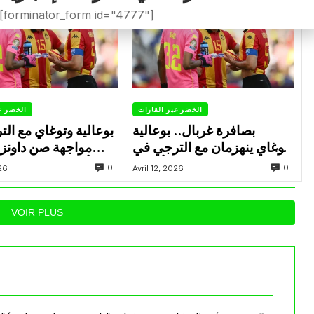
[forminator_form id="4777"]
الخضر عبر القارات
الخضر ع
بصافرة غربال.. بوعالية
بوعالية وتوغاي مع ال
وتوغاي ينهزمان مع الترجي في
مواجهة صن داونز
ذهاب نصف نهائي رابطة أبطال
التأهل لنهائي رابطة
0
0
026
Avril 12, 2026
إفريقيا
ا
VOIR PLUS