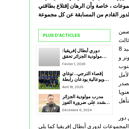
موعات ، خاصة وأن الرهان إقتلاع بطاقتي
 ضمن
PLUS D'ACTICLES
ثالث
المجموعة برصيد 4 نقاط الهلال السوداني المتصدر برصيد 8
دوري أبطال إفريقيا:
مولودية الجزائر تحقق
نز و
الفوز على لوبوبو وتحافظ
Février 1, 2026
جنوب
على آمال التأهل
إقصاء الترجي.. توغاي
لأمل
وبوعالية يودعان رابطة
تصدر
الأبطال أمام صن داونز
Avril 18, 2026
نويا
مدرب مولودية الجزائر
يشدد على ضرورة الفوز
أمام يانغ أفريكانز
Décembre 6, 2024
 دور
ما يلي: