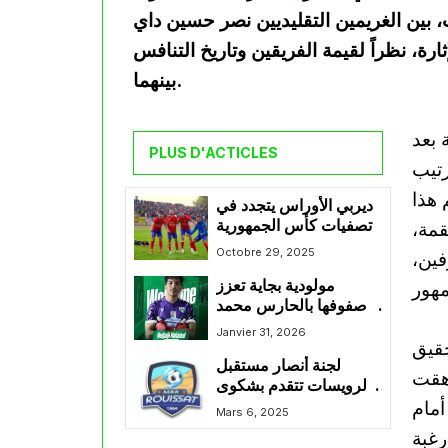
 بين الغريمين التقليديين نصر حسين داي
ثارة، نظراً لقيمة الفريقين وتاريخ التنافس
بينهما.
 بعد
PLUS D'ACTICLES
رتيب
م هذا
ديربي الأوراس يتجدد في
تصفيات كأس الجمهورية
قمة،
Octobre 29, 2025
فين،
مولودية بجاية تعزز
صفوفها بالحارس محمد
مجاجي
Janvier 31, 2026
حقيق
لجنة أنصار مستقبل
رهقت
الرويسات تتقدم بشكوى
أمام
ضد قناة جزائرية
Mars 6, 2025
رغبة