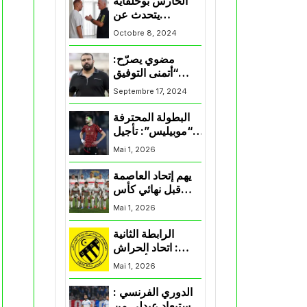
الحارس بوحلفاية
يتحدث عن
طموحاته مع
Octobre 8, 2024
المنتخب و شباب
قسنطينة
مضوي يصرّح:
“أتمنى التوفيق
لممثلي الكرة
Septembre 17, 2024
الجزائرية في
المسابقات القارية”
البطولة المحترفة
“موبيليس”: تأجيل
مباراة إتحاد
Mai 1, 2026
العاصمة وأتلتيك
بارادو
يهم إتحاد العاصمة
قبل نهائي كأس
اكاف : الزمالك
Mai 1, 2026
يسقط بثلاثية أمام
الأهلي
الرابطة الثانية
: اتحاد الحراش
يحسم التأهل إلى
Mai 1, 2026
“البلاي أوف”
الدوري الفرنسي :
استبعاد عبدلي من