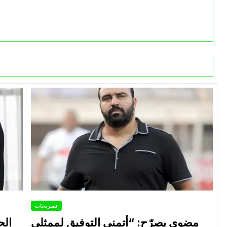
تصريحات
مضوي يصرّح: “أتمنى التوفيق لممثلي
الح