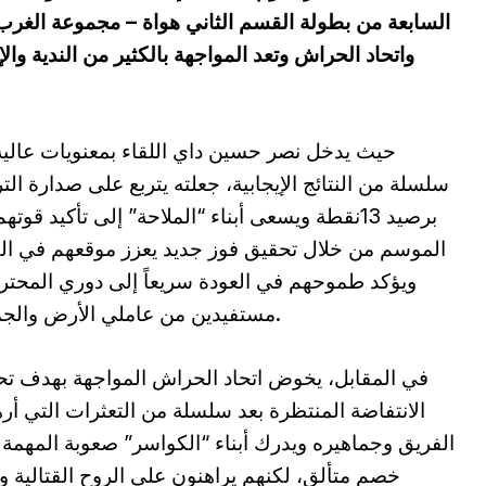
السابعة من بطولة القسم الثاني هواة – مجموعة الغرب،
واتحاد الحراش وتعد المواجهة بالكثير من الندية والإ
حيث يدخل نصر حسين داي اللقاء بمعنويات عالية
سلسلة من النتائج الإيجابية، جعلته يتربع على صدارة الت
برصيد 13نقطة ويسعى أبناء “الملاحة” إلى تأكيد قوته
الموسم من خلال تحقيق فوز جديد يعزز موقعهم في ال
ويؤكد طموحهم في العودة سريعاً إلى دوري المحتر
مستفيدين من عاملي الأرض والجمهور.
في المقابل، يخوض اتحاد الحراش المواجهة بهدف ت
الانتفاضة المنتظرة بعد سلسلة من التعثرات التي أ
الفريق وجماهيره ويدرك أبناء “الكواسر” صعوبة المهمة 
خصم متألق، لكنهم يراهنون على الروح القتالية و