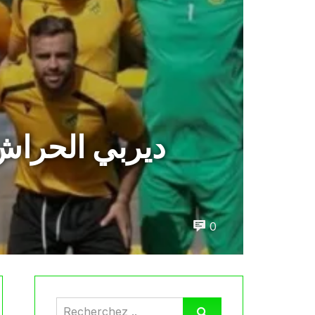
ديربي الحراش
0