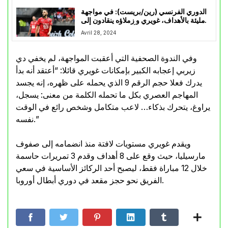
الدوري الفرنسي (رين/بريست): في مواجهة
مليئة بالأهداف، غويري و زملاؤه ينقادون إلى
هزيمة أمام رفاق براهيمي
Avril 28, 2024
وفي الندوة الصحفية التي أعقبت المواجهة، لم يخفي دي
زيربي إعجابه الكبير بإمكانات غويري قائلا: “أعتقد أنه بدأ
يدرك فعلا حجم الرقم 9 الذي يحمله على ظهره، إنه يجسد
المهاجم العصري بكل ما تحمله الكلمة من معنى: يسجل،
يراوغ، يتحرك بذكاء… لاعب متكامل وشخص رائع في الوقت
نفسه.”
ويقدم غويري مستويات لافتة منذ انضمامه إلى صفوف
مارسيليا، حيث وقع على 8 أهداف وقدم 3 تمريرات حاسمة
خلال 12 مباراة فقط، ليصبح أحد الركائز الأساسية في سعي
الفريق نحو حجز مقعد في دوري أبطال أوروبا.