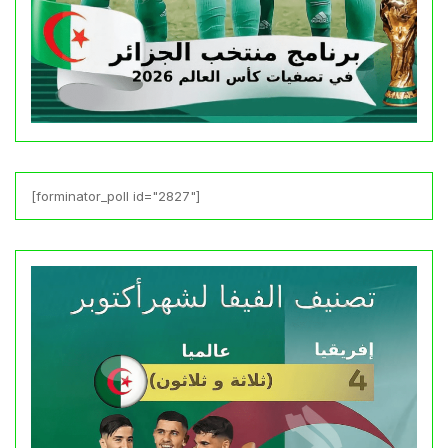
[forminator_poll id="2827"]