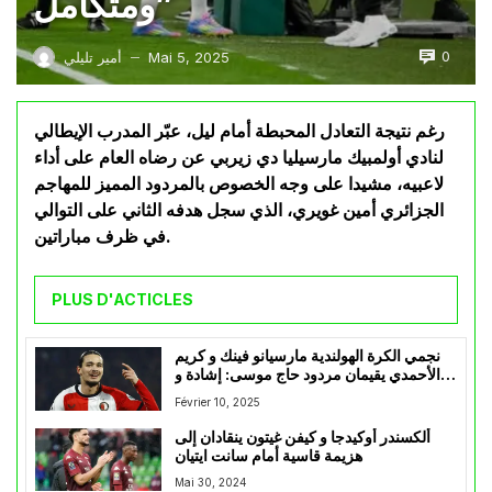
ومتكامل”
0
Mai 5, 2025
أمير تليلي
—
رغم نتيجة التعادل المحبطة أمام ليل، عبّر المدرب الإيطالي
لنادي أولمبيك مارسيليا دي زيربي عن رضاه العام على أداء
لاعبيه، مشيدا على وجه الخصوص بالمردود المميز للمهاجم
الجزائري أمين غويري، الذي سجل هدفه الثاني على التوالي
في ظرف مباراتين.
PLUS D'ACTICLES
نجمي الكرة الهولندية مارسيانو فينك و كريم
الأحمدي يقيمان مردود حاج موسى: إشادة و
إنتقاد
Février 10, 2025
ألكسندر أوكيدجا و كيفن غيتون ينقادان إلى
هزيمة قاسية أمام سانت ايتيان
Mai 30, 2024