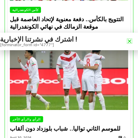
كأس الكونفدرالية
التتويج بالكأس.. دفعة معنوية لإتحاد العاصمة قبل
موقعة الزمالك في نهائي الكونفدرالية
Avril 30, 2026
0
اشترك في نشرتنا الإخبارية !
[forminator_form id="4777"]
الرأي والرأي الأخر
للموسم الثاني تواليا.. شباب بلوزداد دون ألقاب
Avril 30, 2026
0