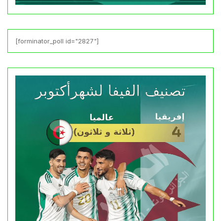
[forminator_poll id="2827"]