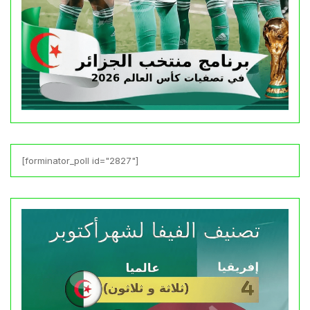
[forminator_poll id="2827"]