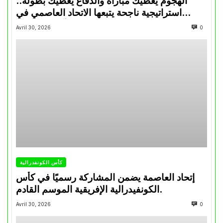
الهجوم يعطيك مباراة والدفاع يعطيك بطولة..
استراتيجية ناجحة يتبعها الاتحاد العاصمي في
تتويجاته آخر السنوات
Avril 30, 2026
0
كأس الكونفدرالية
إتحاد العاصمة يضمن المشاركة رسميًا في كأس
الكونفيدرالية الإفريقية الموسم القادم.
Avril 30, 2026
0