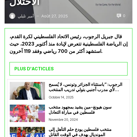
الاحتلال
0
Août 27, 2025
أمير تليلي
—
قال جبريل الرجوب، رئيس الاتحاد الفلسطيني لكرة القدم،
إن الرياضة الفلسطينية تتعرض لإبادة منذ أكتوبر 2023، حيث
استشهد أكثر من 700 رياضي وفقد 119 آخرون.
PLUS D'ACTICLES
الرجوب: “باستثناء الجزائر وتونس، لا يُسمح
لأي مدرب أجنبي بتولي تدريب المنتخب
الفلسطيني”
Octobre 14, 2025
سون هيونغ-مين يشيد بمجهود منتخب
فلسطين في مباراة التعادل
Novembre 20, 2024
منتخب فلسطين يودع حلم التأهل إلى
المونديال بهدف في الوقت القاتل