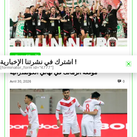
كأس الكونفدرالية
اشترك في نشرتنا الإخبارية !
التتويج بالكأس.. دفعة معنوية لإتحاد العاصمة قبل
[forminator_form id="4777"]
موقعة الزمالك في نهائي الكونفدرالية
Avril 30, 2026
0