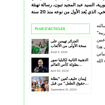
ية، السيد عبد المجيد تبون، رسالة تهنئة
PLUS D'ACTICLES
“تهانينا الخالصة لفريقنا الوطني على فوزه بالبطولة العربية
عبين
الجزائر تهيمن على
النسخة الأولى من الألعاب
 هذا
الإفريقية المدرسية وتُتوج
Août 5, 2025
نة.. مع تمنياتي
باللقب
الذهبية الثانية لكايليا نمور
بطولة كأس العالم
بالدوحة
Avril 20, 2024
إيمان خليف تُعين “بطلة
حقوق الطفل” من قبل
اليونيسف في الجزائر
Septembre 10, 2024