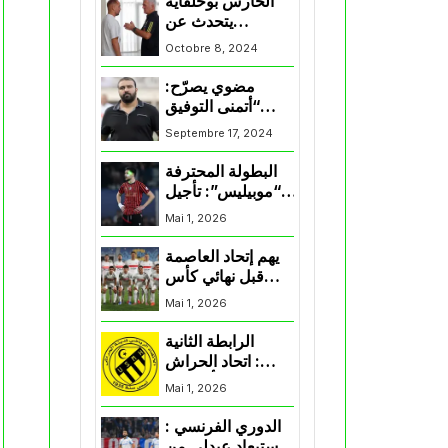
الحارس بوحلفاية
يتحدث عن
طموحاته مع
Octobre 8, 2024
المنتخب و شباب
قسنطينة
مضوي يصرّح:
“أتمنى التوفيق
لممثلي الكرة
Septembre 17, 2024
الجزائرية في
المسابقات القارية”
البطولة المحترفة
“موبيليس”: تأجيل
مباراة إتحاد
Mai 1, 2026
العاصمة وأتلتيك
بارادو
يهم إتحاد العاصمة
قبل نهائي كأس
اكاف : الزمالك
Mai 1, 2026
يسقط بثلاثية أمام
الأهلي
الرابطة الثانية
: اتحاد الحراش
يحسم التأهل إلى
Mai 1, 2026
“البلاي أوف”
الدوري الفرنسي :
استبعاد عبدلي من