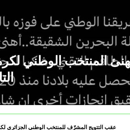
هنئ المنتخب الوطني لكرة 
الت
عقب التتويج المشرّف للمنتخب الوطني الجزائري لكرة 