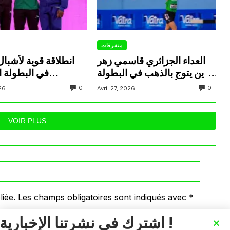
متفرقات
العداء الجزائري قاسمي زهر
انطلاقة قوية لأشبال
الدين يتوج بالذهب في البطولة
في البطولة ال
العربية لألعاب القوى للشباب
0
0
026
Avril 27, 2026
بتونس
بالإ
VOIR PLUS
iée.
Les champs obligatoires sont indiqués avec
*
اشترك في نشرتنا الإخبارية !