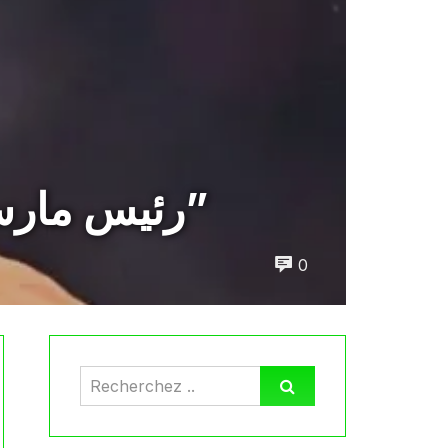
رئيس مارسيليا: “مصير بن ناصر بيد بنعطية ودي زيربي”
0