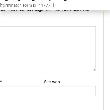
[forminator_form id="4777"]
iée.
Les champs obligatoires sont indiqués avec
*
*
Site web