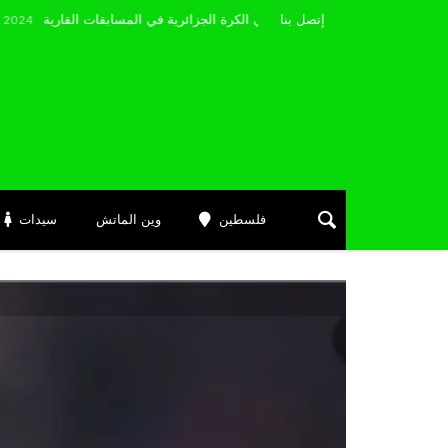
مضوي يصرّح: “أتمنى التوفيق لممثلي الكرة الجزائرية في المسابقات القارية”
إتصل بنا
M
فلسطين
وين الماتش
سيدات