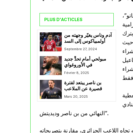
تو”،
PLUS D'ACTICLES
امية
يترك
آدم وناس يغيّر وجهته من
أولمبياكوس إلى السد
 حيث
Septembre 27, 2024
الشراء
مبولحي أمام تحدٍّ جديد
اعيل
في الأوروغواي
شراء
Février 8, 2025
بن ناصر يبتعد لفترة
قصيرة عن الملاعب
عطية
Mars 20, 2025
نادي
النهائي من بن ناصر وديديتش”.
جاه اللاعب الجزائري، مقارنة بتصريحاته