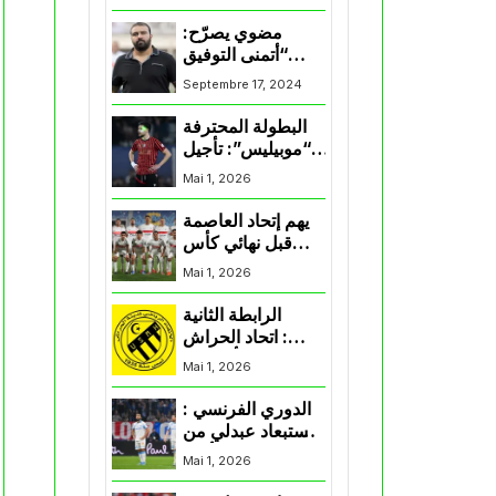
المنتخب و شباب
قسنطينة
مضوي يصرّح:
“أتمنى التوفيق
لممثلي الكرة
Septembre 17, 2024
الجزائرية في
المسابقات القارية”
البطولة المحترفة
“موبيليس”: تأجيل
مباراة إتحاد
Mai 1, 2026
العاصمة وأتلتيك
بارادو
يهم إتحاد العاصمة
قبل نهائي كأس
اكاف : الزمالك
Mai 1, 2026
يسقط بثلاثية أمام
الأهلي
الرابطة الثانية
: اتحاد الحراش
يحسم التأهل إلى
Mai 1, 2026
“البلاي أوف”
الدوري الفرنسي :
استبعاد عبدلي من
قائمة مرسيليا أمام
Mai 1, 2026
نانت