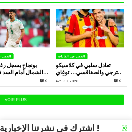
الخضر عبر القارات
الخضر ع
تعادل سلبي في كلاسيكو
بونجاح يسجل رغ
الترجي والصفاقسي… توغاي
الشمال أمام السد 
يهدر ركلة جزاء وبوعالية يتألق
0
0
Avril 30, 2026
VOIR PLUS
اشترك في نشرتنا الإخبارية !