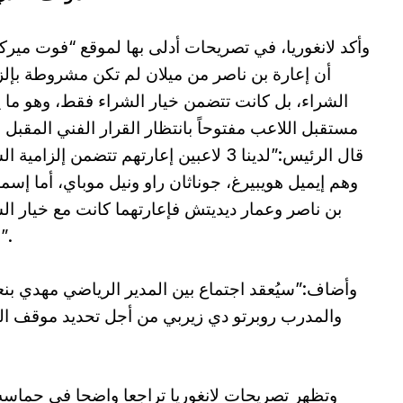
وأكد لانغوريا، في تصريحات أدلى بها لموقع “فوت ميركا
أن إعارة بن ناصر من ميلان لم تكن مشروطة بإلز
الشراء، بل كانت تتضمن خيار الشراء فقط، وهو ما 
مستقبل اللاعب مفتوحاً بانتظار القرار الفني المقبل
قال الرئيس:”لدينا 3 لاعبين إعارتهم تتضمن إلزامية 
وهم إيميل هويبيرغ، جوناثان راو ونيل موباي، أما إسم
بن ناصر وعمار ديديتش فإعارتهما كانت مع خيار ال
فقط”.
وأضاف:”سيُعقد اجتماع بين المدير الرياضي مهدي بن
والمدرب روبرتو دي زيربي من أجل تحديد موقف ال
وتظهر تصريحات لانغوريا تراجعا واضحا في حماسه ت