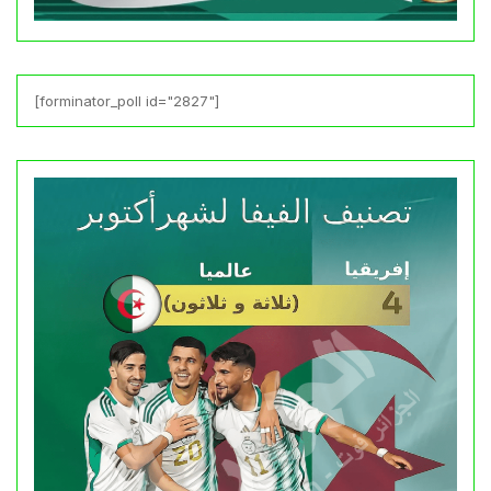
[forminator_poll id="2827"]