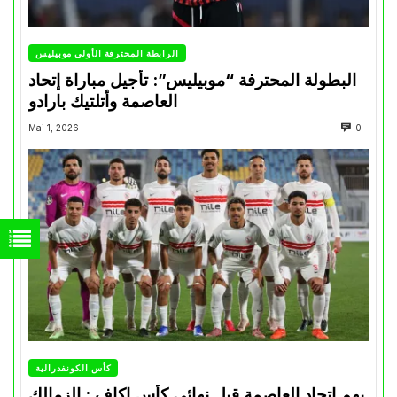
الرابطة المحترفة الأولى موبيليس
البطولة المحترفة “موبيليس”: تأجيل مباراة إتحاد
العاصمة وأتلتيك بارادو
Mai 1, 2026
0
كأس الكونفدرالية
يهم إتحاد العاصمة قبل نهائي كأس اكاف : الزمالك