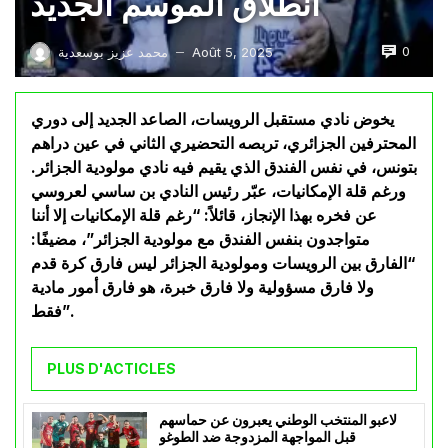
انطلاق الموسم الجديد
0
Août 5, 2025
محمد عزيز بوسعدية
—
يخوض نادي مستقبل الرويسات، الصاعد الجديد إلى دوري
المحترفين الجزائري، تربصه التحضيري الثاني في عين دراهم
بتونس، في نفس الفندق الذي يقيم فيه نادي مولودية الجزائر.
ورغم قلة الإمكانيات، عبّر رئيس النادي بن ساسي لعروسي
عن فخره بهذا الإنجاز، قائلاً: “رغم قلة الإمكانيات إلا أننا
متواجدون بنفس الفندق مع مولودية الجزائر”، مضيفًا:
“الفارق بين الرويسات ومولودية الجزائر ليس فارق كرة قدم
ولا فارق مسؤولية ولا فارق خبرة، هو فارق أمور مادية
فقط”.
PLUS D'ACTICLES
لاعبو المنتخب الوطني يعبرون عن حماسهم
قبل المواجهة المزدوجة ضد الطوغو