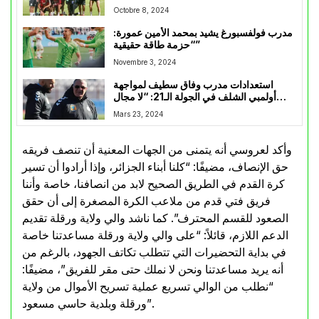
Octobre 8, 2024
مدرب فولفسبورغ يشيد بمحمد الأمين عمورة:
“حزمة طاقة حقيقية”
Novembre 3, 2024
استعدادات مدرب وفاق سطيف لمواجهة
أولمبي الشلف في الجولة الـ21: “لا مجال
للخطأ في سعينا نحو البوديوم”
Mars 23, 2024
وأكد لعروسي أنه يتمنى من الجهات المعنية أن تنصف فريقه
حق الإنصاف، مضيفًا: “كلنا أبناء الجزائر، وإذا أرادوا أن تسير
كرة القدم في الطريق الصحيح لابد من انصافنا، خاصة وأننا
فريق فتي قدم من ملاعب الكرة المصغرة إلى أن حقق
الصعود للقسم المحترف”. كما ناشد والي ولاية ورقلة تقديم
الدعم اللازم، قائلاً: “على والي ولاية ورقلة مساعدتنا خاصة
في بداية التحضيرات التي تتطلب تكاتف الجهود، بالرغم من
أنه يريد مساعدتنا ونحن لا نملك حتى مقر للفريق”، مضيفًا:
“نطلب من الوالي تسريع عملية تسريح الأموال من ولاية
ورقلة وبلدية حاسي مسعود”.