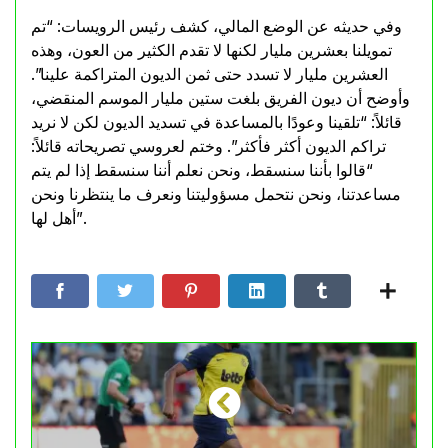
وفي حديثه عن الوضع المالي، كشف رئيس الرويسات: “تم
تمويلنا بعشرين مليار لكنها لا تقدم الكثير من العون، وهذه
العشرين مليار لا تسدد حتى ثمن الديون المتراكمة علينا”.
وأوضح أن ديون الفريق بلغت ستين مليار الموسم المنقضي،
قائلاً: “تلقينا وعودًا بالمساعدة في تسديد الديون لكن لا نريد
تراكم الديون أكثر فأكثر”. وختم لعروسي تصريحاته قائلاً:
“قالوا بأننا سنسقط، ونحن نعلم أننا سنسقط إذا لم يتم
مساعدتنا، ونحن نتحمل مسؤوليتنا ونعرف ما ينتظرنا ونحن
أهل لها”.