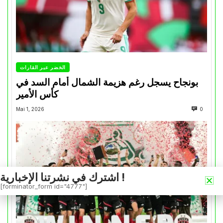
الخضر عبر القارات
بونجاح يسجل رغم هزيمة الشمال أمام السد في
كأس الأمير
Mai 1, 2026
0
اشترك في نشرتنا الإخبارية !
[forminator_form id="4777"]