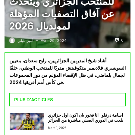
للمنتخب الجزائري ويتحدث
عن آفاق التصفيات المؤهلة
لمونديال 2026
0
Avril 29, 2024
أمير تليلي
—
أشاد شيخ المدربين الجزائريين، رابح سعدان، بتعيين
السويسري فلاديمير بيتكوفيتش مدربًا للمنتخب الوطني، خلفًا
لجمال بلماضي، في ظل الإقصاء المؤلم من دور المجموعات
في كأس أمم أفريقيا 2024.
PLUS D'ACTICLES
أسامة درفلو : أنا فخور بأن أكون أول جزائري
يلعب في الدوري الصيني مباشرة من الجزائر
Mars 1, 2025