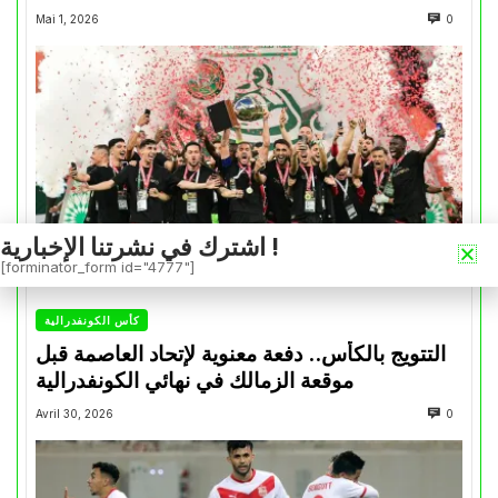
Mai 1, 2026
0
اشترك في نشرتنا الإخبارية !
[forminator_form id="4777"]
كأس الكونفدرالية
التتويج بالكأس.. دفعة معنوية لإتحاد العاصمة قبل
موقعة الزمالك في نهائي الكونفدرالية
Avril 30, 2026
0