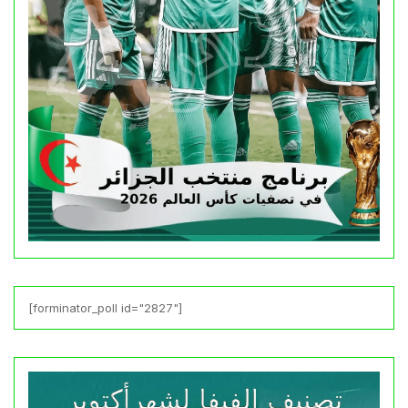
[forminator_poll id="2827"]