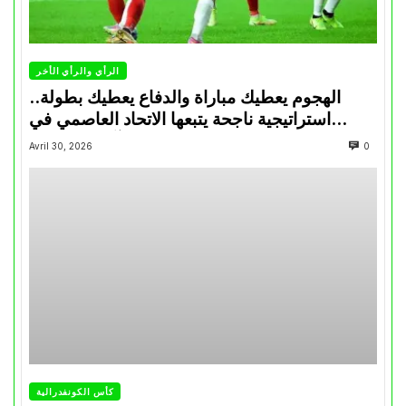
الرأي والرأي الأخر
الهجوم يعطيك مباراة والدفاع يعطيك بطولة..
استراتيجية ناجحة يتبعها الاتحاد العاصمي في
تتويجاته آخر السنوات
Avril 30, 2026
0
كأس الكونفدرالية