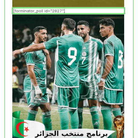
[forminator_poll id="2827"]