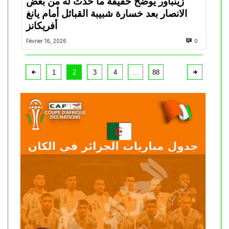
زينباور يوضح حقيقة ما حدث له من بعض
الانصار بعد خسارة شبيبة القبائل أمام يانغ
أفريكانز
Février 16, 2026
0
1
2
3
4
…
88