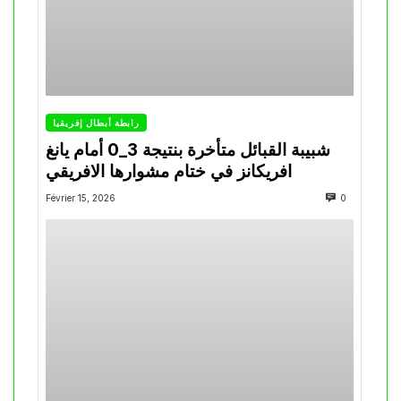
رابطة أبطال إفريقيا
شبيبة القبائل متأخرة بنتيجة 3_0 أمام يانغ
افريكانز في ختام مشوارها الافريقي
Février 15, 2026
0