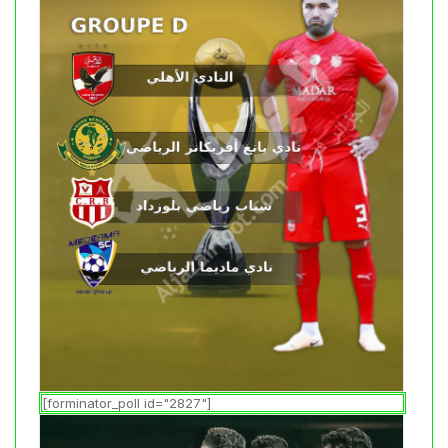
[forminator_poll id="2827"]