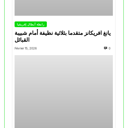
رابطة أبطال إفريقيا
يانغ افريكانز متقدما بثلاثية نظيفة أمام شبيبة
القبائل
Février 15, 2026
0